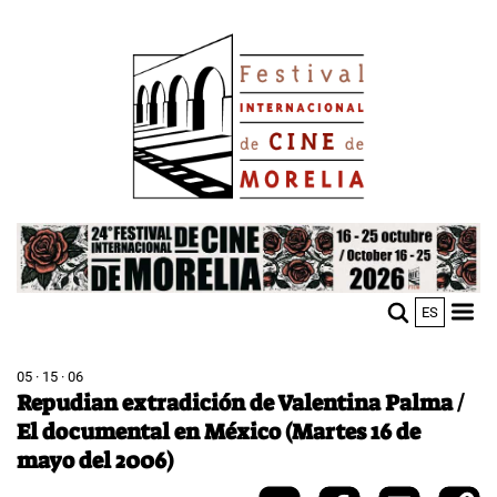
Skip
Image
to
main
content
Image
ES
M
Sho
n
mobi
men
05 · 15 · 06
Repudian extradición de Valentina Palma /
El documental en México (Martes 16 de
mayo del 2006)