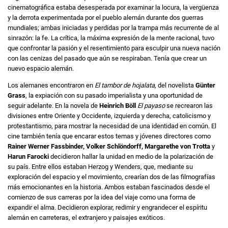
cinematográfica estaba desesperada por examinar la locura, la vergüenza
y la derrota experimentada por el pueblo alemán durante dos guerras
mundiales; ambas iniciadas y perdidas por la trampa más recurrente de al
sinrazón: la fe. La crítica, la máxima expresión de la mente racional, tuvo
que confrontar la pasión y el resentimiento para esculpir una nueva nación
con las cenizas del pasado que aún se respiraban. Tenía que crear un
nuevo espacio alemán.
Los alemanes encontraron en
El tambor de hojalata
, del novelista
Günter
Grass
, la expiación con su pasado imperialista y una oportunidad de
seguir adelante. En la novela de
Heinrich Böll
El payaso
se recrearon las
divisiones entre Oriente y Occidente, izquierda y derecha, catolicismo y
protestantismo, para mostrar la necesidad de una identidad en común. El
cine también tenía que encarar estos temas y jóvenes directores como
Rainer Werner Fassbinder, Volker Schlöndorff, Margarethe von Trotta
y
Harun Farocki
decidieron hallar la unidad en medio de la polarización de
su país. Entre ellos estaban Herzog y Wenders, que, mediante su
exploración del espacio y el movimiento, crearían dos de las filmografías
más emocionantes en la historia. Ambos estaban fascinados desde el
comienzo de sus carreras por la idea del viaje como una forma de
expandir el alma. Decidieron explorar, redimir y engrandecer el espíritu
alemán en carreteras, el extranjero y paisajes exóticos.