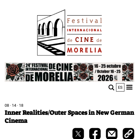
Skip
Image
to
main
content
Image
ES
M
Sho
n
mobi
men
08 · 14 · 18
Inner Realities/Outer Spaces in New German
Cinema