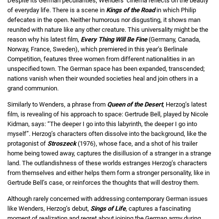
Despite its German peculiarities, Wenders’ cinema reflects on the beauty
of everyday life. There is a scene in
Kings of the Road
in which Philip
defecates in the open. Neither humorous nor disgusting, it shows man
reunited with nature like any other creature. This universality might be the
reason why his latest film,
Every Thing Will Be Fine
(Germany, Canada,
Norway, France, Sweden), which premiered in this year’s Berlinale
Competition, features three women from different nationalities in an
unspecified town. The German space has been expanded, transcended;
nations vanish when their wounded societies heal and join others in a
grand communion.
Similarly to Wenders, a phrase from
Queen of the Desert
, Herzog’s latest
film, is revealing of his approach to space: Gertrude Bell, played by Nicole
Kidman, says: “The deeper I go into this labyrinth, the deeper I go into
myself”. Herzog’s characters often dissolve into the background, like the
protagonist of
Stroszeck
(1976), whose face, and a shot of his trailer
home being towed away, captures the disillusion of a stranger in a strange
land. The outlandishness of these worlds estranges Herzog’s characters
from themselves and either helps them form a stronger personality, like in
Gertrude Bell’s case, or reinforces the thoughts that will destroy them.
Although rarely concerned with addressing contemporary German issues
like Wenders, Herzog’s debut,
Sings of Life
, captures a fascinating
moment of realization and regret about joining the German army during