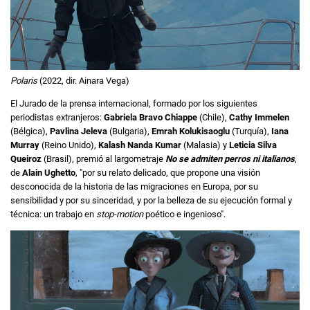
Polaris
(2022, dir. Ainara Vega)
El Jurado de la prensa internacional, formado por los siguientes
periodistas extranjeros:
Gabriela Bravo Chiappe
(Chile),
Cathy Immelen
(Bélgica),
Pavlina Jeleva
(Bulgaria),
Emrah Kolukisaoglu
(Turquía),
Iana
Murray
(Reino Unido),
Kalash Nanda Kumar
(Malasia) y
Leticia Silva
Queiroz
(Brasil), premió al largometraje
No se admiten perros ni italianos
,
de
Alain Ughetto
, "por su relato delicado, que propone una visión
desconocida de la historia de las migraciones en Europa, por su
sensibilidad y por su sinceridad, y por la belleza de su ejecución formal y
técnica: un trabajo en
stop-motion
poético e ingenioso".