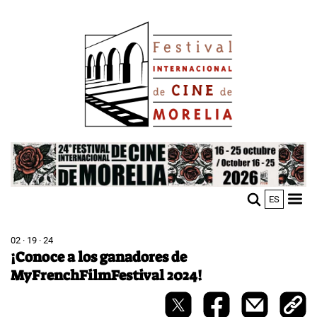
Skip
Image
to
main
content
Image
ES
M
Sho
n
mobi
men
02 · 19 · 24
¡Conoce a los ganadores de
MyFrenchFilmFestival 2024!