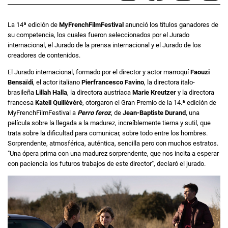
La 14ª edición de
MyFrenchFilmFestival
anunció los títulos ganadores de
su competencia, los cuales fueron seleccionados por el Jurado
internacional, el Jurado de la prensa internacional y el Jurado de los
creadores de contenidos.
El Jurado internacional, formado por el director y actor marroquí
Faouzi
Bensaïdi
, el actor italiano
Pierfrancesco Favino
, la directora italo-
brasileña
Lillah Halla
, la directora austríaca
Marie Kreutzer
y la directora
francesa
Katell Quillévéré
, otorgaron el Gran Premio de la 14.ª edición de
MyFrenchFilmFestival a
Perro feroz
, de
Jean-Baptiste Durand
, una
película sobre la llegada a la madurez, increíblemente tierna y sutil, que
trata sobre la dificultad para comunicar, sobre todo entre los hombres.
Sorprendente, atmosférica, auténtica, sencilla pero con muchos estratos.
"Una ópera prima con una madurez sorprendente, que nos incita a esperar
con paciencia los futuros trabajos de este director", declaró el jurado.