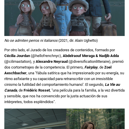
No se admiten perros ni italianos
(2021, dir. Alain Ughetto)
Por otro lado, el Jurado de los creadores de contenidos, formado por
Cécilia Jourdan
(@hellofrenchnyc),
Abdelraouf Meraga & Nadjib Adda
(@cilimastation), y
Alexandre Neyraud
(@diversificationlitteraire), premió
dos cortometrajes de la competencia. El primero,
Fairplay
, de
Zoel
Aeschbacher
, una "fábula satírica que ha impresionado por su energía, su
ritmo asfixiante y su capacidad para retranscribir con un irresistible
cinismo la futilidad del comportamiento humano". El segundo,
La Vie au
Canada
, de
Frédéric Rosset
, "una película para la familia, a la vez divertida
y sensible, que nos ha convencido por la justa actuación de sus
intérpretes, todos espléndidos".