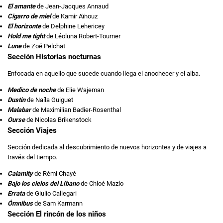
El amante
de Jean-Jacques Annaud
Cigarro de miel
de Kamir Aïnouz
El horizonte
de Delphine Lehericey
Hold me tight
de Léoluna Robert-Tourner
Lune
de Zoé Pelchat
Sección Historias nocturnas
Enfocada en aquello que sucede cuando llega el anochecer y el alba.
Medico de noche
de Elie Wajeman
Dustin
de Naíla Guiguet
Malabar
de Maximilian Badier-Rosenthal
Ourse
de Nicolas Brikenstock
Sección Viajes
Sección dedicada al descubrimiento de nuevos horizontes y de viajes a
través del tiempo.
Calamity
de Rémi Chayé
Bajo los cielos del Líbano
de Chloé Mazlo
Errata
de Giulio Callegari
Ómnibus
de Sam Karmann
Sección El rincón de los niños