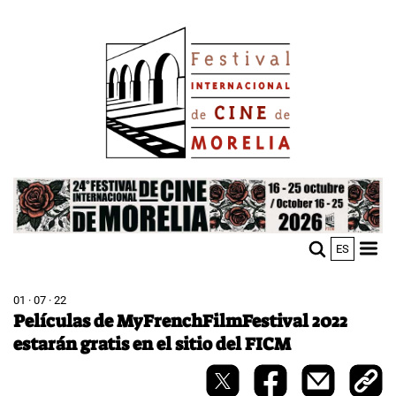
Skip
Image
to
main
content
Image
ES
M
Sho
n
mobi
men
01 · 07 · 22
Películas de MyFrenchFilmFestival 2022
estarán gratis en el sitio del FICM