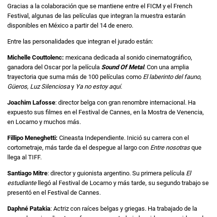
Gracias a la colaboración que se mantiene entre el FICM y el French
Festival, algunas de las películas que integran la muestra estarán
disponibles en México a partir del 14 de enero.
Entre las personalidades que integran el jurado están:
Michelle Couttolenc:
mexicana dedicada al sonido cinematográfico,
ganadora del Oscar por la película
Sound Of Metal
.
Con una amplia
trayectoria que suma más de 100 películas como
El laberinto del fauno,
Güeros, Luz Silenciosa
y
Ya no estoy aquí.
Joachim Lafosse
: director belga con gran renombre internacional. Ha
expuesto sus filmes en el Festival de Cannes, en la Mostra de Venencia,
en Locarno y muchos más.
Fillipo Meneghetti:
Cineasta Independiente. Inició su carrera con el
cortometraje, más tarde da el despegue al largo con
Entre nosotras
que
llega al TIFF.
Santiago Mitre
: director y guionista argentino. Su primera película
El
estudiante
llegó al Festival de Locarno y más tarde, su segundo trabajo se
presentó en el Festival de Cannes.
Daphné Patakia
: Actriz con raíces belgas y griegas. Ha trabajado de la