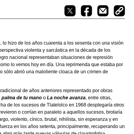
lo hizo de los años cuarenta a los sesenta con una visión
perspectiva violenta y sarcástica en la década de los
egro nacional representaban situaciones de represión
o como lo vemos hoy en día. Una reprimenda que estaba por
No sólo abrió una maloliente cloaca de un crimen de
 tradicional de años anteriores representado por obras
a palma de tu mano
o
La noche avanza
, entre otras,
ha de los sucesos de Tlatelolco en 1968 desplegaría otros
evieron o corrían en paralelo a aquellos sucesos, brotaría
, violento, cínico, brutal, nihilista, sin esperanza y en
fuerza en los años setenta, principalmente, recuperando un
ra abrir más tarde nuevas válvulas de claustrofobia,