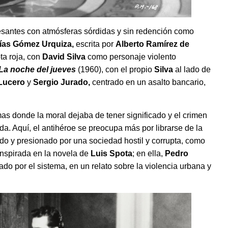
resantes con atmósferas sórdidas y sin redención como
í
as G
ómez Urquiza,
escrita por
Alberto Ram
írez de
ta roja,
con
David Silva
como personaje violento
La noche del jueves
(1960), con el propio
Silva
al lado de
 Lucero
y
Sergio Jurado,
centrado en un asalto bancario,
mas donde la moral dejaba de tener significado y el crimen
ida. Aquí, el antihéroe se preocupa más por librarse de la
do y presionado por una sociedad hostil y corrupta, como
 inspirada en la novela de
Luis Spota
; en ella,
Pedro
do por el sistema, en un relato sobre la violencia urbana y