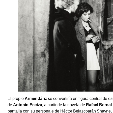
El propio
Armend
á
riz
se convertiría en figura central de 
de
Antonio Eceiza
,
a partir de la novela de
Rafael Bernal
pantalla con su personaje de Hé
ctor Belascoar
án Shayne, 