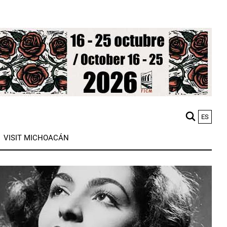
ES
M
VISIT MICHOACÁN
n