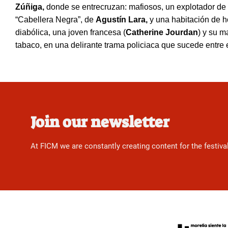
Z
úñiga,
donde se entrecruzan: mafiosos, un explotador de 
“
Cabellera Negra
”, de
Agustí
n Lara
,
y una habitació
n de h
diab
ólica, una joven francesa (
Catherine Jourdan
) y su m
tabaco, en una delirante trama policiaca que sucede entre 
Join our newsletter
At FICM we are constantly creating content for the festiva