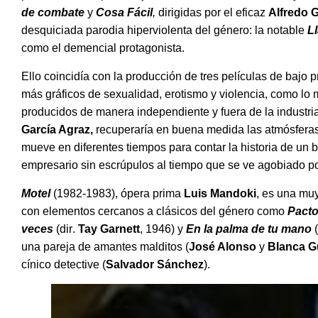
de combate
y
Cosa F
á
cil
,
dirigidas por el eficaz
Alfredo 
desquiciada parodia hiperviolenta del género: la notable
L
como el demencial protagonista.
Ello coincid
ía con la producción de tres películas de bajo 
má
s gr
áficos de sexualidad, erotismo y violencia, como lo
producidos de manera independiente y fuera de la industri
Garcí
a Agraz
,
recuperaría en buena medida las atmósferas 
mueve en diferentes tiempos para contar la historia de un 
empresario sin escrúpulos al tiempo que se ve agobiado por
Motel
(1982-1983), ó
pera prima
Luis Mandoki
, es una muy
con elementos cercanos a clásicos del género como
Pacto
veces
(dir
.
Tay Garnett
, 1946) y
En la palma de tu mano
una pareja de amantes malditos (
José Alonso
y
Blanca G
cí
nico detective (
Salvador S
ánchez
).