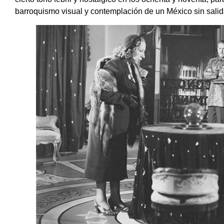
barroquismo visual y contemplación de un México sin salid