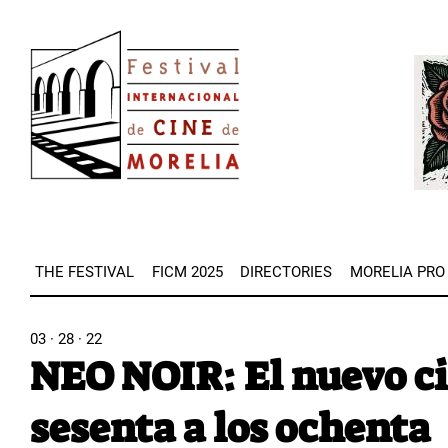
Skip
Image
to
Imag
main
content
THE FESTIVAL
FICM 2025
DIRECTORIES
MORELIA PRO
03 · 28 · 22
NEO NOIR: El nuevo cin
sesenta a los ochenta