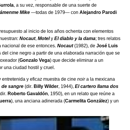
Gurrola
, a su vez, responsable de una suerte de
lámenme Mike
—
todas de 1979
—
con
Alejandro Parodi
presupuesto al inicio de los años ochenta con elementos
 muestran:
Nocaut
,
Motel
y
El diablo y la dama
;
tres relatos
a nacional de ese entonces.
Nocaut
(1982), de
José Luis
del cine negro a partir de una elaborada narración que se
boxeador (
Gonzalo Vega
) que decide eliminar a un
 una ciudad hostil y cruel.
 entretenida y eficaz muestra de cine
noir
a la mexicana
 de sangre
(dir
.
Billy Wilder
, 1944),
El cartero llama dos
(dir
.
Roberto Gavald
ón
, 1950), en un relato que reúne a
uerra
), una anciana adinerada (
Carmelita Gonz
ález
) y un