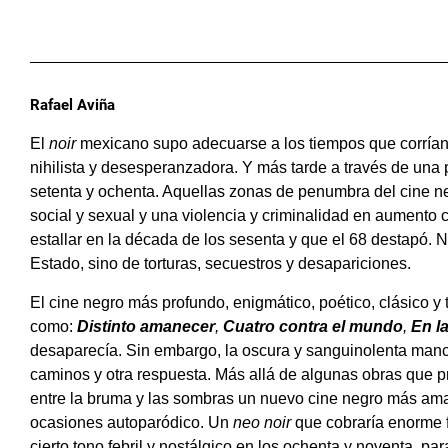
Rafael Aviña
El
noir
mexicano supo adecuarse a los tiempos que corrían, 
nihilista y desesperanzadora. Y más tarde a través de una 
setenta y ochenta. Aquellas zonas de penumbra del cine n
social y sexual y una violencia y criminalidad en aument
estallar en la década de los sesenta y que el 68 destapó. 
Estado, sino de torturas, secuestros y desapariciones.
El cine negro más profundo, enigmático, poético, clásico y
como:
Distinto amanecer
,
Cuatro contra el mundo
,
En l
desaparecía. Sin embargo, la oscura y sanguinolenta manc
caminos y otra respuesta. Más allá de algunas obras que pr
entre la bruma y las sombras un nuevo cine negro más amargo
ocasiones autoparódico. Un
neo noir
que cobraría enorme 
cierto tono febril y nostálgico en los ochenta y noventa, pa