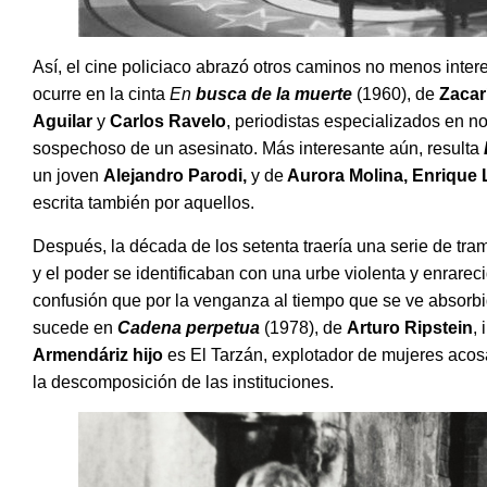
Así, el cine policiaco abrazó otros caminos no menos inte
ocurre en la cinta
En
busca de la muerte
(1960), de
Zacar
Aguilar
y
Carlos Ravelo
, periodistas especializados en no
sospechoso de un asesinato. Más interesante aún, resulta
un joven
Alejandro Parodi,
y de
Aurora Molina, Enrique
escrita también por aquellos.
Despu
é
s, la d
écada de los setenta traería una serie de tra
y el poder se identificaban con una urbe violenta y enrarec
confusión que por la venganza al tiempo que se ve absorbi
sucede en
Cadena perpetua
(1978), de
Arturo Ripstein
,
Armend
áriz hijo
es El Tarzán, explotador de mujeres acosa
la descomposición de las instituciones.