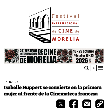
Skip
Image
to
main
content
Image
ES
M
Sho
n
mobi
men
07 · 02 · 26
Isabelle Huppert se convierte en la primera
mujer al frente de la Cinemateca francesa