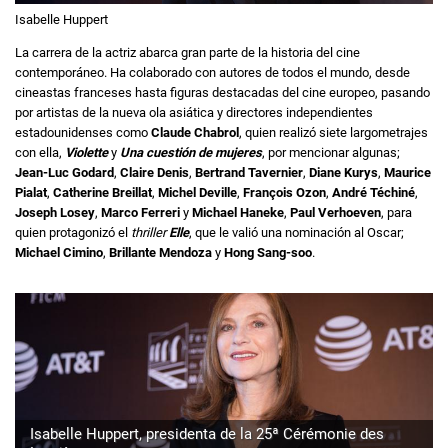
Isabelle Huppert
La carrera de la actriz abarca gran parte de la historia del cine
contemporáneo. Ha colaborado con autores de todos el mundo, desde
cineastas franceses hasta figuras destacadas del cine europeo, pasando
por artistas de la nueva ola asiática y directores independientes
estadounidenses como
Claude Chabrol
, quien realizó siete largometrajes
con ella,
Violette
y
Una cuestión de mujeres
, por mencionar algunas;
Jean-Luc Godard
,
Claire Denis
,
Bertrand Tavernier
,
Diane Kurys
,
Maurice
Pialat
,
Catherine Breillat
,
Michel Deville
,
François Ozon
,
André Téchiné
,
Joseph Losey
,
Marco Ferreri
y
Michael Haneke
,
Paul Verhoeven
, para
quien protagonizó el
thriller
Elle
, que le valió una nominación al Oscar;
Michael Cimino
,
Brillante Mendoza
y
Hong Sang-soo
.
Isabelle Huppert, presidenta de la 25ª Cérémonie des