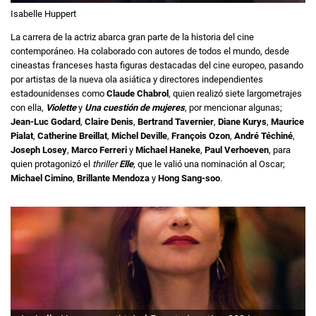
Isabelle Huppert
La carrera de la actriz abarca gran parte de la historia del cine
contemporáneo. Ha colaborado con autores de todos el mundo, desde
cineastas franceses hasta figuras destacadas del cine europeo, pasando
por artistas de la nueva ola asiática y directores independientes
estadounidenses como
Claude Chabrol
, quien realizó siete largometrajes
con ella,
Violette
y
Una cuestión de mujeres
, por mencionar algunas;
Jean-Luc Godard
,
Claire Denis
,
Bertrand Tavernier
,
Diane Kurys
,
Maurice
Pialat
,
Catherine Breillat
,
Michel Deville
,
François Ozon
,
André Téchiné
,
Joseph Losey
,
Marco Ferreri
y
Michael Haneke
,
Paul Verhoeven
, para
quien protagonizó el
thriller
Elle
, que le valió una nominación al Oscar;
Michael Cimino
,
Brillante Mendoza
y
Hong Sang-soo
.