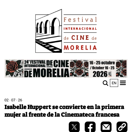
Pasar
Image
al
contenido
principal
Image
EN
M
Sho
n
mobi
men
02 · 07 · 26
Isabelle Huppert se convierte en la primera
mujer al frente de la Cinemateca francesa