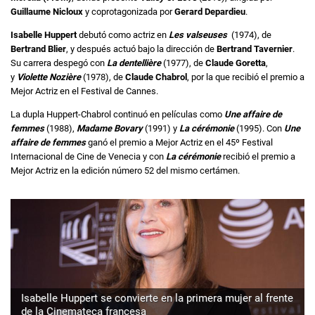
Guillaume Nicloux
y coprotagonizada por
Gerard Depardieu
.
Isabelle Huppert
debutó como actriz en
Les valseuses
(1974), de
Bertrand Blier
, y después actuó bajo la dirección de
Bertrand Tavernier
.
Su carrera despegó con
La dentellière
(1977), de
Claude Goretta
,
y
Violette Nozière
(1978), de
Claude Chabrol
, por la que recibió el premio a
Mejor Actriz en el Festival de Cannes.
La dupla Huppert-Chabrol continuó en películas como
Une affaire de
femmes
(1988),
Madame Bovary
(1991) y
La cérémonie
(1995). Con
Une
affaire de femmes
ganó el premio a Mejor Actriz en el 45º Festival
Internacional de Cine de Venecia y con
La cérémonie
recibió el premio a
Mejor Actriz en la edición número 52 del mismo certámen.
Isabelle Huppert se convierte en la primera mujer al frente
de la Cinemateca francesa