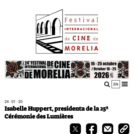
Pasar
Image
al
contenido
principal
Image
EN
M
Sho
n
mobi
men
24 · 01 · 20
Isabelle Huppert, presidenta de la 25ª
Cérémonie des Lumières