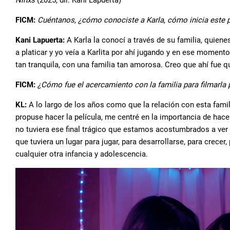
Niñxs
(2025, dir. Kani Lapuerta)
FICM:
Cuéntanos, ¿cómo conociste a Karla, cómo inicia este p
Kani Lapuerta:
A Karla la conocí a través de su familia, quie
a platicar y yo veía a Karlita por ahí jugando y en ese momento
tan tranquila, con una familia tan amorosa. Creo que ahí fue qu
FICM:
¿Cómo fue el acercamiento con la familia para filmarla 
KL:
A lo largo de los años como que la relación con esta fami
propuse hacer la película, me centré en la importancia de hace
no tuviera ese final trágico que estamos acostumbrados a ver e
que tuviera un lugar para jugar, para desarrollarse, para crecer,
cualquier otra infancia y adolescencia.