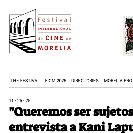
Skip
Image
to
Imag
main
content
THE FESTIVAL
FICM 2025
DIRECTORIES
MORELIA PRO
11 · 25 · 25
"Queremos ser sujetos
entrevista a Kani Lapu