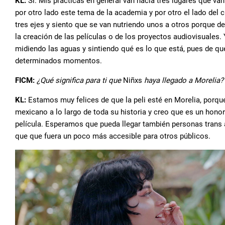
KL:
Sí. Mis prácticas en general van hacia tres lugares que van
por otro lado este tema de la academia y por otro el lado del
tres ejes y siento que se van nutriendo unos a otros porque de 
la creación de las películas o de los proyectos audiovisuales
midiendo las aguas y sintiendo qué es lo que está, pues de qu
determinados momentos.
FICM:
¿Qué significa para ti que
Niñxs
haya llegado a Morelia
KL:
Estamos muy felices de que la peli esté en Morelia, porque
mexicano a lo largo de toda su historia y creo que es un hono
película. Esperamos que pueda llegar también personas trans a
que que fuera un poco más accesible para otros públicos.