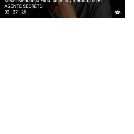
Kleber Mendonça Filho: cinefilia y memoria en EL
AGENTE SECRETO
02 · 27 · 26