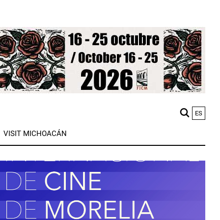
ES
M
VISIT MICHOACÁN
n