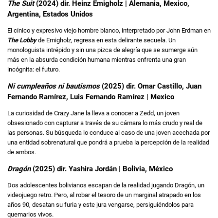
The Suit
(2024) dir. Heinz Emigholz | Alemania, Mexico,
Argentina, Estados Unidos
El cínico y expresivo viejo hombre blanco, interpretado por John Erdman en
The Lobby
de Emigholz, regresa en esta delirante secuela. Un
monologuista intrépido y sin una pizca de alegría que se sumerge aún
más en la absurda condición humana mientras enfrenta una gran
incógnita: el futuro.
Ni cumpleaños ni bautismos
(2025) dir. Omar Castillo, Juan
Fernando Ramírez, Luis Fernando Ramírez | Mexico
La curiosidad de Crazy Jane la lleva a conocer a Zedd, un joven
obsesionado con capturar a través de su cámara lo más crudo y real de
las personas. Su búsqueda lo conduce al caso de una joven acechada por
una entidad sobrenatural que pondrá a prueba la percepción de la realidad
de ambos.
Dragón
(2025) dir. Yashira Jordán | Bolivia, México
Dos adolescentes bolivianos escapan de la realidad jugando Dragón, un
videojuego retro. Pero, al robar el tesoro de un marginal atrapado en los
años 90, desatan su furia y este jura vengarse, persiguiéndolos para
quemarlos vivos.