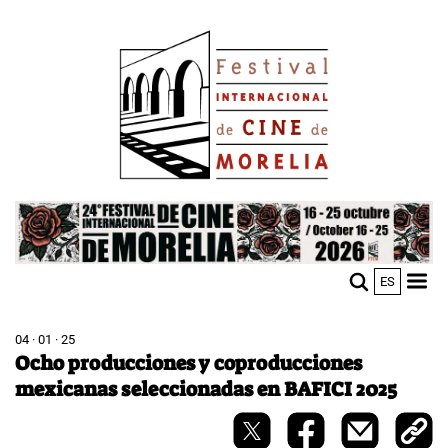
Skip
Image
to
main
content
Image
ES
M
Sho
n
mobi
men
04 · 01 · 25
Ocho producciones y coproducciones
mexicanas seleccionadas en BAFICI 2025