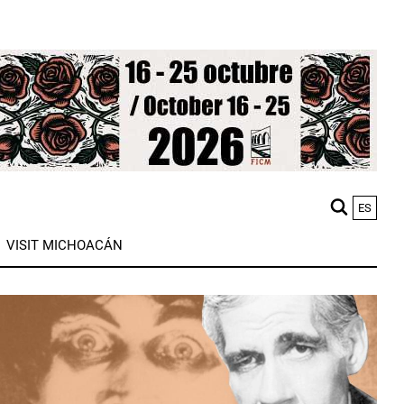
ES
M
VISIT MICHOACÁN
n