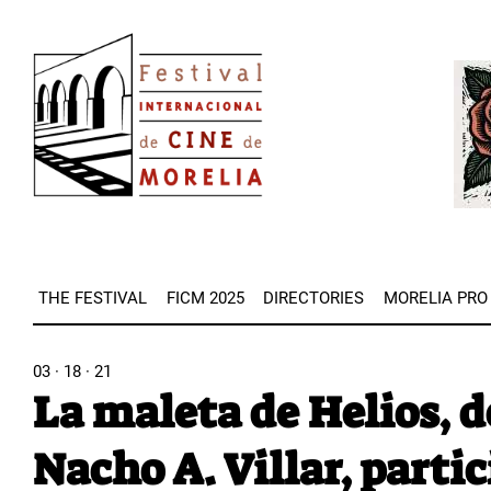
Skip
Image
to
Imag
main
content
THE FESTIVAL
FICM 2025
DIRECTORIES
MORELIA PRO
03 · 18 · 21
La maleta de Helios, d
Nacho A. Villar, parti