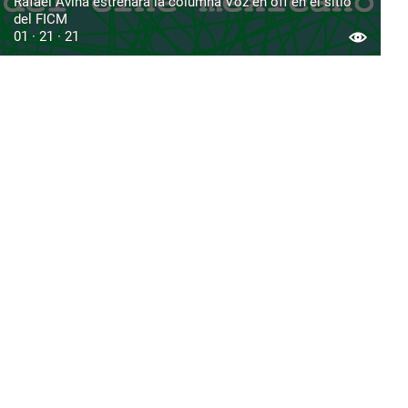
Rafael Aviña estrenará la columna Voz en off en el sitio
del FICM
01 · 21 · 21