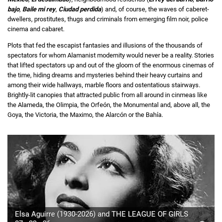
bajo
,
Baile mi rey
,
Ciudad perdida
) and, of course, the waves of caberet-
dwellers, prostitutes, thugs and criminals from emerging film noir, police
cinema and cabaret.
Plots that fed the escapist fantasies and illusions of the thousands of
spectators for whom Alamanist modernity would never be a reality. Stories
that lifted spectators up and out of the gloom of the enormous cinemas of
the time, hiding dreams and mysteries behind their heavy curtains and
among their wide hallways, marble floors and ostentatious stairways.
Brightly-lit canopies that attracted public from all around in cinmeas like
the Alameda, the Olimpia, the Orfeón, the Monumental and, above all, the
Goya, the Victoria, the Maximo, the Alarcón or the Bahía.
Elsa Aguirre (1930-2026) and THE LEAGUE OF GIRLS