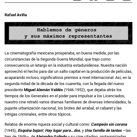
Rafael Aviña
La cinematografía mexicana prosperaba, en buena medida, por las
circunstancias de la Segunda Guerra Mundial, que trajo como
consecuencia un letargo en la industria estadunidense. Nuestra nación
aprovechó el hecho para dar un salto capital en la producción de películas,
acaparando incluso, significativos premios a nivel internacional. Así, en la
segunda mitad de la década de los cuarenta, con la llegada del nuevo
presidente
Miguel Alemán Valdés
(1946-1952), que dejaba atrás los
tiempos de los Generales en el poder para impulsar a los Licenciados,
nuestro cine retrató varios dramas familiares de diversas intensidades, la
pujante urbanización nacional, los brotes del arrabal, el cabaret y las
intrigas criminales, entre otros tópicos.
Relatos de enorme riqueza social y cultural como:
Campeón sin corona
(1945),
Esquina bajan!
,
Hay lugar para…dos
, y
Una familia de tantas
—las
tres de 1948—, de
Alejandro Galindo
y su cine citadino, protagonizadas