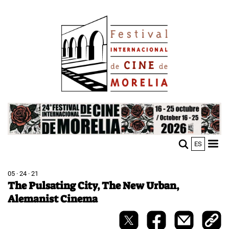
Skip
Image
to
main
content
Image
ES
M
Sho
n
mobi
men
05 · 24 · 21
The Pulsating City, The New Urban,
Alemanist Cinema