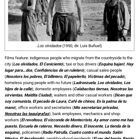
Los olvidados
(1950, dir. Luis Buñuel)
Films feature: indigenous people who migrate from the countryside to the
city (
Los olvidados
,
El Ceniciento
); taxi or bus drivers (
Esquina bajan!
,
Hay
lugar para…dos
,
Confidencias de un ruletero
); casual sales-people
(
Nosotors los pobres
,
El billetero
,
El papelerito
,
Víctimas del pecado
);
homeless young people with no future (
Ladronzuela
,
Los olvidados
,
Los
hijos de la calle
); domestic employees (
Calabacitas tiernas
,
Nosotras las
sirvientas
,
Maldita Ciudad
); waiters and other casual workers (
Dicen que
soy comunista
,
El pecado de Laura
,
Café de chinos
,
En la palma de tu
mano
); office workers and secretaries (
Mis secretarias privadas
,
Nosotras las taquígrafas
); bank employees, mechanics and shop-
workers (
El revoltoso
,
El vizconde de Montecristo
,
Ay amor como me has
puesto
,
Escuela de rateros
,
Necesito dinero
,
El inocente
,
La tienda de la
esquina
), policemen (
Radio Patrulla
,
Cuatro contra el mundo
,
Salón
México
,
El desalmado
); neighbourhood residends (
El rey del barrio
,
Barrio