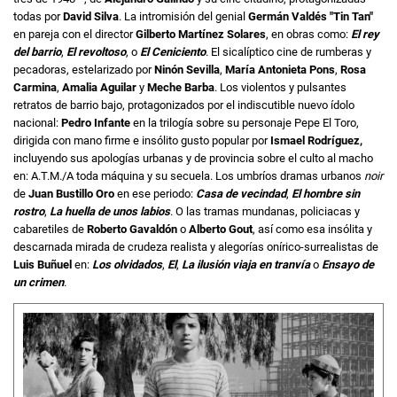
todas por
David Silva
. La intromisión del genial
Germán Valdés "Tin Tan"
en pareja con el director
Gilberto Martínez Solares
, en obras como:
El rey
del barrio
,
El revoltoso
, o
El Ceniciento
. El sicalíptico cine de rumberas y
pecadoras, estelarizado por
Ninón Sevilla
,
María Antonieta Pons
,
Rosa
Carmina
,
Amalia Aguilar
y
Meche Barba
. Los violentos y pulsantes
retratos de barrio bajo, protagonizados por el indiscutible nuevo ídolo
nacional:
Pedro Infante
en la trilogía sobre su personaje Pepe El Toro,
dirigida con mano firme e insólito gusto popular por
Ismael Rodríguez,
incluyendo sus apologías urbanas y de provincia sobre el culto al macho
en: A.T.M./A toda máquina y su secuela. Los umbríos dramas urbanos
noir
de
Juan Bustillo Oro
en ese periodo:
Casa de vecindad
,
El hombre sin
rostro
,
La huella de unos labios
. O las tramas mundanas, policiacas y
cabaretiles de
Roberto Gavaldón
o
Alberto Gout
, así como esa insólita y
descarnada mirada de crudeza realista y alegorías onírico-surrealistas de
Luis Buñuel
en:
Los olvidados
,
El
,
La ilusión viaja en tranvía
o
Ensayo de
un crimen
.