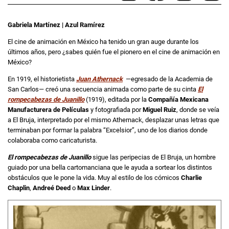
Gabriela Martínez | Azul Ramírez
El cine de animación en México ha tenido un gran auge durante los
últimos años, pero ¿sabes quién fue el pionero en el cine de animación en
México?
En 1919, el historietista
Juan Athernack
—egresado de la Academia de
San Carlos— creó una secuencia animada como parte de su cinta
El
rompecabezas de Juanillo
(1919), editada por la
Compañía Mexicana
Manufacturera de Películas
y fotografiada por
Miguel Ruiz
, donde se veía
a El Bruja, interpretado por el mismo Athernack, desplazar unas letras que
terminaban por formar la palabra “Excelsior”, uno de los diarios donde
colaboraba como caricaturista.
El rompecabezas de Juanillo
sigue las peripecias de El Bruja, un hombre
guiado por una bella cartomanciana que le ayuda a sortear los distintos
obstáculos que le pone la vida. Muy al estilo de los cómicos
Charlie
Chaplin
,
Andreé Deed
o
Max Linder
.