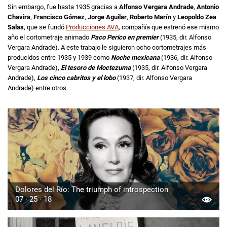
Sin embargo, fue hasta 1935 gracias a
Alfonso Vergara Andrade
,
Antonio
Chavira
,
Francisco Gómez
,
Jorge Aguilar
,
Roberto Marín
y
Leopoldo Zea
Salas
, que se fundó
Producciones AVA
, compañía que estrenó ese mismo
año el cortometraje animado
Paco Perico en premier
(1935, dir. Alfonso
Vergara Andrade). A este trabajo le siguieron ocho cortometrajes más
producidos entre 1935 y 1939 como
Noche mexicana
(1936, dir. Alfonso
Vergara Andrade),
El tesoro de Moctezuma
(1935, dir. Alfonso Vergara
Andrade),
Los cinco cabritos y el lobo
(1937, dir. Alfonso Vergara
Andrade) entre otros.
Dolores del Río: The triumph of introspection
07 · 25 · 18