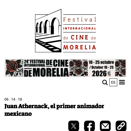
Skip
Image
to
main
content
Image
ES
M
Sho
n
mobi
men
06 · 14 · 18
Juan Athernack, el primer animador
mexicano