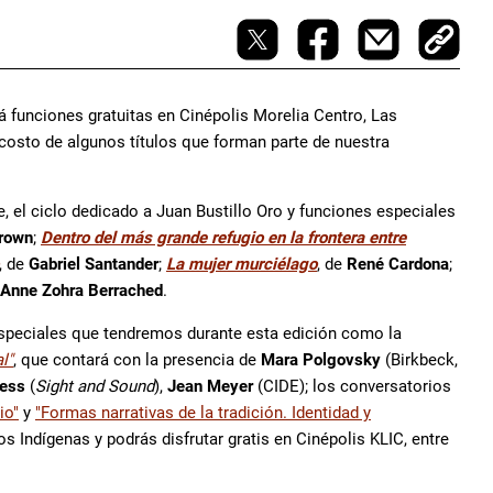
rá funciones gratuitas en Cinépolis Morelia Centro, Las
 costo de algunos títulos que forman parte de nuestra
, el ciclo dedicado a Juan Bustillo Oro y funciones especiales
Brown
;
Dentro del más grande refugio en la frontera entre
, de
Gabriel Santander
;
La mujer murciélago
, de
René Cardona
;
Anne Zohra Berrached
.
especiales que tendremos durante esta edición como la
l"
, que contará con la presencia de
Mara Polgovsky
(Birkbeck,
less
(
Sight and Sound
),
Jean Meyer
(CIDE); los conversatorios
io"
y
"Formas narrativas de la tradición. Identidad y
os Indígenas y podrás disfrutar gratis en Cinépolis KLIC, entre