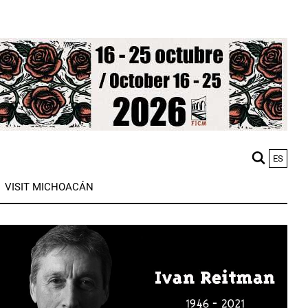
ES
M
VISIT MICHOACÁN
n