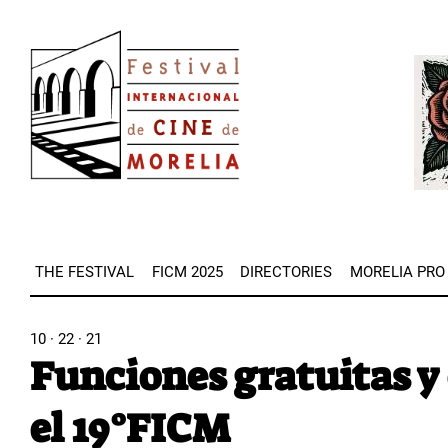
Skip
Image
to
Imag
main
content
THE FESTIVAL
FICM 2025
DIRECTORIES
MORELIA PRO
10 · 22 · 21
Funciones gratuitas y
el 19°FICM