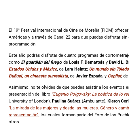
El 19° Festival Internacional de Cine de Morelia (FICM) ofrece
Américas y a través de Canal 22 para que puedas disfrutar sin
programación.
Este año podrás disfrutar de cuatro programas de cortometraje
como
El guardián del fuego
, de
Louis F. Dematteis
y
David L. 
Estados Unidos y México
, de
Lara Heintz
;
Un mundo sin Toledo
Buñuel, un cineasta surrealista
, de
Javier Espada
, y
Copilot
, de
Asimismo, no te olvides de que puedes asistir a los eventos 
presentación del libro
"Eugenio Polgovsky: La poética de lo rea
University of London),
Paulina Suárez
(Ambulante),
Kieron Cor
"La mirada de las mujeres y desde las mujeres. Género y camb
representación"
, los cuales forman parte del Foro de los Puebl
otros.