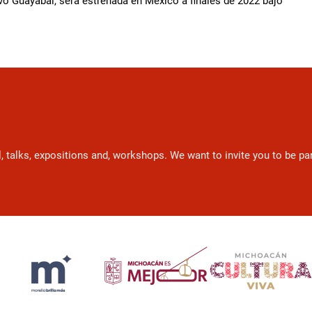
o Guayabal, será estrenada en México a finales de 2022 bajo
l, talks, expositions and, workshops. We want to invite you to be p