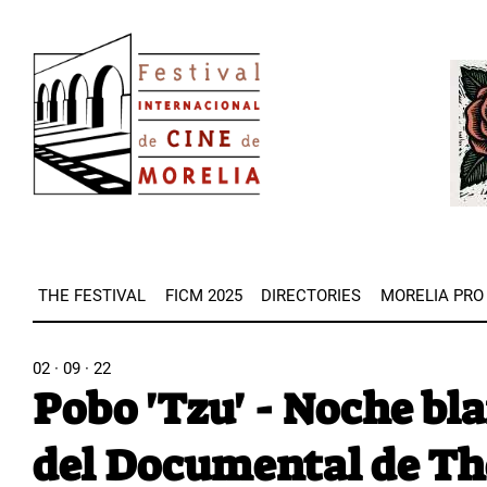
Skip
Image
to
Imag
main
content
THE FESTIVAL
FICM 2025
DIRECTORIES
MORELIA PRO
02 · 09 · 22
Pobo 'Tzu' - Noche bla
del Documental de Th