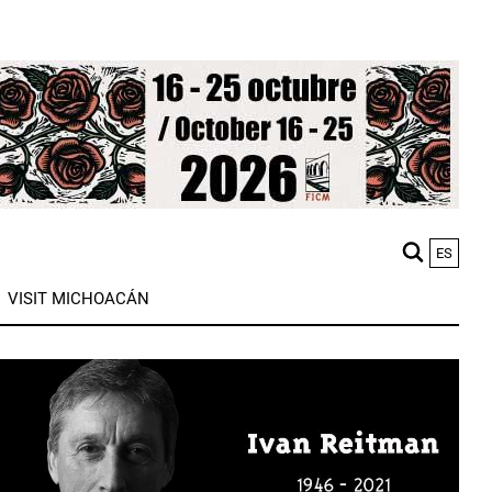
ES
M
VISIT MICHOACÁN
n