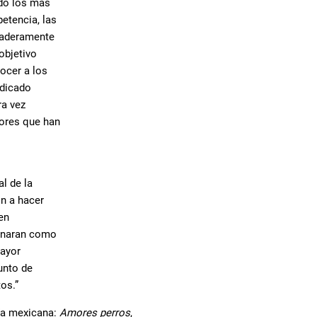
ndo los más
etencia, las
rdaderamente
objetivo
ocer a los
edicado
ra vez
ores que han
l de la
n a hacer
en
ionaran como
mayor
punto de
os.”
fía mexicana:
Amores perros
,