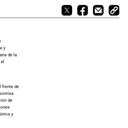
e
e y
ana de la
 el
 frente de
sonrisa
ción de
iones
 única y