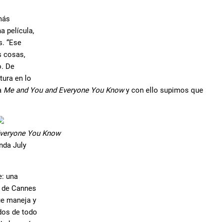
más
a película,
s. “Ese
s cosas,
o. De
tura en lo
la
Me and You and Everyone You Know
y con ello supimos que
veryone You Know
nda July
e: una
l de Cannes
ue maneja y
dos de todo