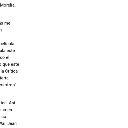
 Morelia.
más me
as
película
ula esté
do el
o que este
la Crítica
ierta
nosotros”.
ica. Así
resumen
inco
Wai, Jean