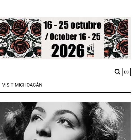
ES
M
VISIT MICHOACÁN
n