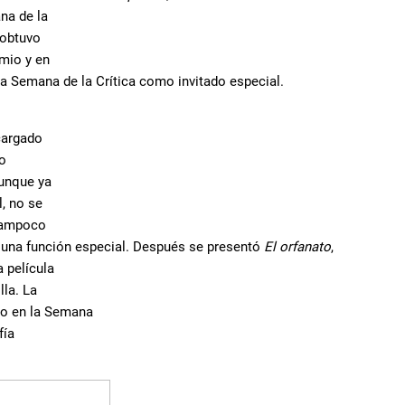
na de la
 obtuvo
emio y en
la Semana de la Crítica como invitado especial.
cargado
ro
Aunque ya
l, no se
 Tampoco
a una función especial. Después se presentó
El orfanato
,
 película
lla. La
do en la Semana
fía