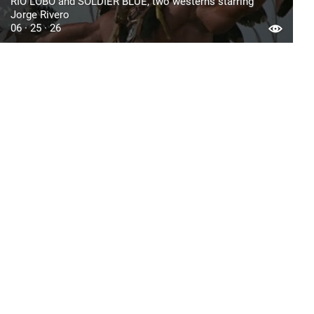
RIO LOBO and SOLDIER BLUE, two westerns starring
Jorge Rivero
06 · 25 · 26