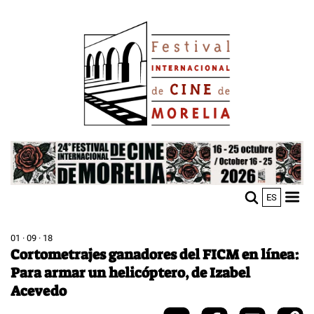
Skip
Image
to
main
content
Image
ES
M
Sho
n
mobi
men
01 · 09 · 18
Cortometrajes ganadores del FICM en línea:
Para armar un helicóptero, de Izabel
Acevedo