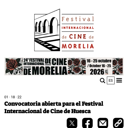
Skip
Image
to
main
content
Image
ES
M
Sho
n
mobi
men
01 · 18 · 22
Convocatoria abierta para el Festival
Internacional de Cine de Huesca