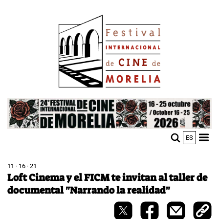
Skip
Image
to
main
content
Image
ES
M
Sho
n
mobi
men
11 · 16 · 21
Loft Cinema y el FICM te invitan al taller de
documental "Narrando la realidad"