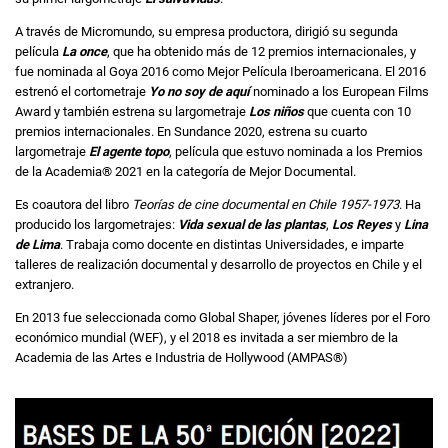
A través de Micromundo, su empresa productora, dirigió su segunda
película
La once
, que ha obtenido más de 12 premios internacionales, y
fue nominada al Goya 2016 como Mejor Película Iberoamericana. El 2016
estrenó el cortometraje
Yo no soy de aquí
nominado a los European Films
Award y también estrena su largometraje
Los niños
que cuenta con 10
premios internacionales. En Sundance 2020, estrena su cuarto
largometraje
El agente topo
, película que estuvo nominada a los Premios
de la Academia® 2021 en la categoría de Mejor Documental.
Es coautora del libro
Teorías de cine documental en Chile 1957-1973
. Ha
producido los largometrajes:
Vida sexual de las plantas
,
Los Reyes
y
Lina
de Lima
. Trabaja como docente en distintas Universidades, e imparte
talleres de realización documental y desarrollo de proyectos en Chile y el
extranjero.
En 2013 fue seleccionada como Global Shaper, jóvenes líderes por el Foro
económico mundial (WEF), y el 2018 es invitada a ser miembro de la
Academia de las Artes e Industria de Hollywood (AMPAS®)