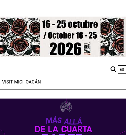
ES
M
VISIT MICHOACÁN
n