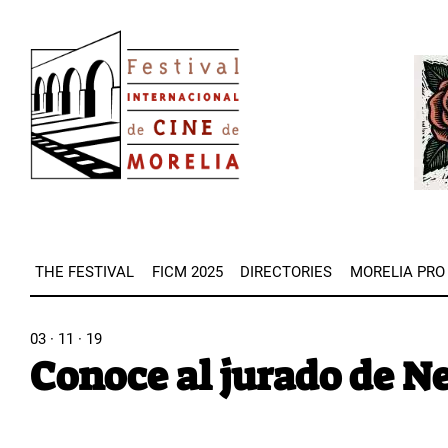
Skip
Image
to
Imag
main
content
THE FESTIVAL
FICM 2025
DIRECTORIES
MORELIA PRO
03 · 11 · 19
Conoce al jurado de N