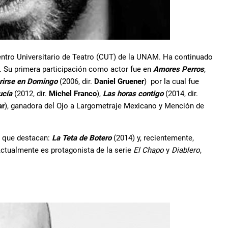
entro Universitario de Teatro (CUT) de la UNAM. Ha continuado
. Su primera participación como actor fue en
Amores Perros
,
rirse en Domingo
(2006, dir.
Daniel Gruener
) por la cual fue
ucía
(2012, dir.
Michel Franco
),
Las horas contigo
(2014, dir.
ar
), ganadora del Ojo a Largometraje Mexicano y Mención de
s que destacan:
La Teta de Botero
(2014) y, recientemente,
Actualmente es protagonista de la serie
El Chapo
y
Diablero
,