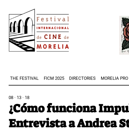
Skip
Image
to
Imag
main
content
THE FESTIVAL
FICM 2025
DIRECTORIES
MORELIA PRO
08 · 13 · 18
¿Cómo funciona Impul
Entrevista a Andrea 