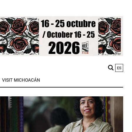
ES
M
VISIT MICHOACÁN
n