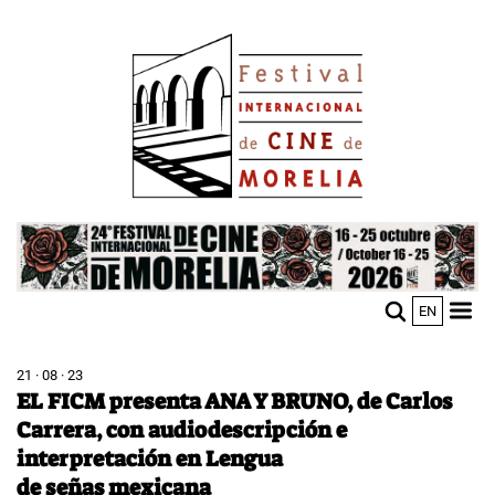
Pasar
Image
al
contenido
principal
Image
EN
M
Sho
n
mobi
men
21 · 08 · 23
EL FICM presenta ANA Y BRUNO, de Carlos
Carrera, con audiodescripción e
interpretación en Lengua
de señas mexicana