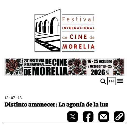
Pasar
Image
al
contenido
principal
Image
EN
M
Sho
n
mobi
men
13 · 07 · 18
Distinto amanecer: La agonía de la luz