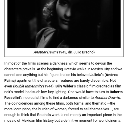
Another Dawn
(1943, dir. Julio Bracho)
In most of the film’s scenes a darkness which seems to devour the
characters prevails. At the beginning Octavio walks in Mexico City and we
cannot see anything but his figure. Inside his beloved Julieta’s (
Andrea
Palma
) apartment the characters’ features are barely discernible. Not
even
Double Inmenmity
(1944),
Billy Wilder
’s classic film credited as film
noir’s model, had such low-key lighting. One would have to turn to
Roberto
Rossellini
’s neorealist films to find a darkness similar to
Another Dawn
’s.
The coincidences among these films, both formal and thematic —the
moral corruption, the burden of women, forced to sell themselves—, are
enough to think that Bracho’s work is not merely an important piece in the
mosaic of Mexican film history but a definitive moment for world cinema.