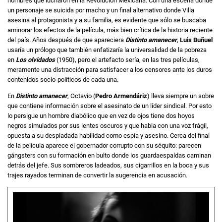
hombres que lucharon en la Revolución Mexicana. Con una escena donde
un personaje se suicida por macho y un final alternativo donde Villa
asesina al protagonista y a su familia, es evidente que sólo se buscaba
aminorar los efectos de la película, más bien crítica de la historia reciente
del país. Años después de que apareciera
Distinto amanecer
,
Luis Buñuel
usaría un prólogo que también enfatizaría la universalidad de la pobreza
en
Los olvidados
(1950), pero el artefacto sería, en las tres películas,
meramente una distracción para satisfacer a los censores ante los duros
contenidos socio-políticos de cada una.
En
Distinto amanecer
, Octavio (
Pedro Armendáriz
) lleva siempre un sobre
que contiene información sobre el asesinato de un líder sindical. Por esto
lo persigue un hombre diabólico que en vez de ojos tiene dos hoyos
negros simulados por sus lentes oscuros y que habla con una voz frágil,
opuesta a su despiadada habilidad como espía y asesino. Cerca del final
de la película aparece el gobernador corrupto con su séquito: parecen
gángsters con su formación en bulto donde los guardaespaldas caminan
detrás del jefe. Sus sombreros ladeados, sus cigarrillos en la boca y sus
trajes rayados terminan de convertir la sugerencia en acusación.