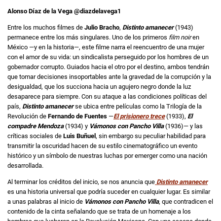
Alonso Díaz de la Vega @diazdelavega1
Entre los muchos filmes de
Julio Bracho
,
Distinto amanecer
(1943)
permanece entre los más singulares. Uno de los primeros
film noir
en
México —y en la historia—, este filme narra el reencuentro de una mujer
con el amor de su vida: un sindicalista perseguido por los hombres de un
gobernador corrupto. Guiados hacia el otro por el destino, ambos tendrán
que tomar decisiones insoportables ante la gravedad de la corrupción y la
desigualdad, que los succiona hacia un agujero negro donde la luz
desaparece para siempre. Con su ataque a las condiciones políticas del
país,
Distinto amanecer
se ubica entre películas como la Trilogía de la
Revolución de
Fernando de Fuentes
—
El prisionero trece
(1933),
El
compadre Mendoza
(1934) y
Vámonos con Pancho Villa
(1936)— y las
críticas sociales de
Luis Buñuel
, sin embargo su peculiar habilidad para
transmitir la oscuridad hacen de su estilo cinematográfico un evento
histórico y un símbolo de nuestras luchas por emerger como una nación
desarrollada.
Al terminar los créditos del inicio, se nos anuncia que
Distinto amanecer
es una historia universal que podría suceder en cualquier lugar. Es similar
a unas palabras al inicio de
Vámonos con Pancho Villa
, que contradicen el
contenido de la cinta señalando que se trata de un homenaje a los