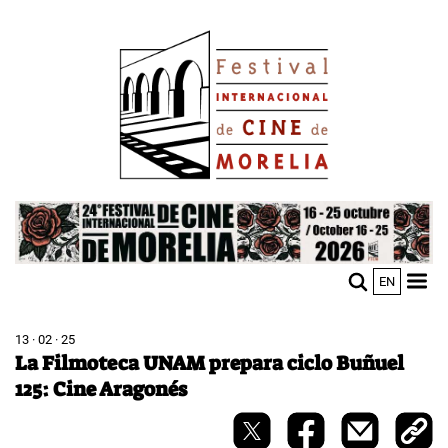
Pasar
Image
al
contenido
principal
Image
EN
M
Sho
n
mobi
men
13 · 02 · 25
La Filmoteca UNAM prepara ciclo Buñuel
125: Cine Aragonés