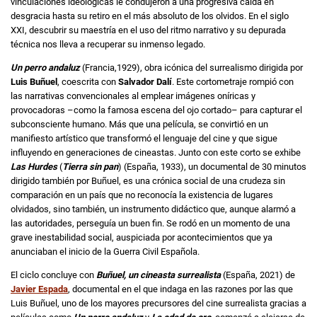
vinculaciones ideológicas le condujeron a una progresiva caída en
desgracia hasta su retiro en el más absoluto de los olvidos. En el siglo
XXI, descubrir su maestría en el uso del ritmo narrativo y su depurada
técnica nos lleva a recuperar su inmenso legado.
Un perro andaluz
(Francia,1929), obra icónica del surrealismo dirigida por
Luis Buñuel
, coescrita con
Salvador Dalí
. Este cortometraje rompió con
las narrativas convencionales al emplear imágenes oníricas y
provocadoras –como la famosa escena del ojo cortado– para capturar el
subconsciente humano. Más que una película, se convirtió en un
manifiesto artístico que transformó el lenguaje del cine y que sigue
influyendo en generaciones de cineastas. Junto con este corto se exhibe
Las Hurdes
(
Tierra sin pan
) (España, 1933), un documental de 30 minutos
dirigido también por Buñuel, es una crónica social de una crudeza sin
comparación en un país que no reconocía la existencia de lugares
olvidados, sino también, un instrumento didáctico que, aunque alarmó a
las autoridades, perseguía un buen fin. Se rodó en un momento de una
grave inestabilidad social, auspiciada por acontecimientos que ya
anunciaban el inicio de la Guerra Civil Española.
El ciclo concluye con
Buñuel, un cineasta surrealista
(España, 2021) de
Javier Espada
, documental en el que indaga en las razones por las que
Luis Buñuel, uno de los mayores precursores del cine surrealista gracias a