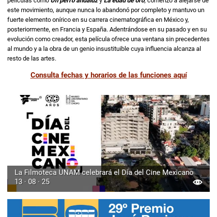
películas como
Un perro andaluz
y
La edad de oro
, comenzó a alejarse de
este movimiento, aunque nunca lo abandonó por completo y mantuvo un
fuerte elemento onírico en su carrera cinematográfica en México y,
posteriormente, en Francia y España. Adentrándose en su pasado y en su
evolución como creador, esta película ofrece una ventana sin precedentes
al mundo y a la obra de un genio insustituible cuya influencia alcanza al
resto de las artes.
Consulta fechas y horarios de las funciones aquí
La Filmoteca UNAM celebrará el Día del Cine Mexicano
13 · 08 · 25