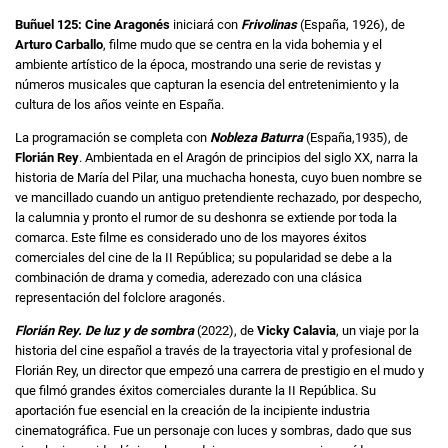
Buñuel 125: Cine Aragonés
iniciará con
Frivolinas
(España, 1926), de
Arturo Carballo
, filme mudo que se centra en la vida bohemia y el
ambiente artístico de la época, mostrando una serie de revistas y
números musicales que capturan la esencia del entretenimiento y la
cultura de los años veinte en España.
La programación se completa con
Nobleza Baturra
(España,1935), de
Florián Rey
. Ambientada en el Aragón de principios del siglo XX, narra la
historia de María del Pilar, una muchacha honesta, cuyo buen nombre se
ve mancillado cuando un antiguo pretendiente rechazado, por despecho,
la calumnia y pronto el rumor de su deshonra se extiende por toda la
comarca. Este filme es considerado uno de los mayores éxitos
comerciales del cine de la II República; su popularidad se debe a la
combinación de drama y comedia, aderezado con una clásica
representación del folclore aragonés.
Florián Rey. De luz y de sombra
(2022), de
Vicky Calavia
, un viaje por la
historia del cine español a través de la trayectoria vital y profesional de
Florián Rey, un director que empezó una carrera de prestigio en el mudo y
que filmó grandes éxitos comerciales durante la II República. Su
aportación fue esencial en la creación de la incipiente industria
cinematográfica. Fue un personaje con luces y sombras, dado que sus