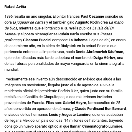
Rafael Aviña
1896 resulta un año singular. El pintor francés
Paul Cezanne
concibe su
obra
El jugador de cartas
y el también galo
Augusto Rodin
crea
La mano
de Dios
, mientras que el británico
H.G. Wells
publica
La isla del Dr.
Moreau
y el poeta nicaragüense
Rubén Darío
escribe sus
Prosas
profanas
y
Giacomo Puccini
compone
La Boheme
. Lejos de ahí, en enero
de ese mismo año, en la aldea de Bialystok en la actual Polonia que
pertenecía entonces al imperio ruso, nacía
Denís Abrámovich Káufman
,
quien dos décadas más tarde, adoptara el nombre de
Dziga Vértov
, una
de las futuras personalidades de mayor vanguardia en la cinematografía
mundial.
Precisamente ese invento aún desconocido en México que alude a las
imágenes en movimiento, llegaba justo el 6 de agosto de 1896 a la
residencia oficial del presidente Porfirio Díaz, quien junto con su familia
recibió en el Castillo de Chapultepec, a dos misteriosos invitados
provenientes de Francia. Ellos son:
Gabriel Veyre
, farmacéutico de 25
años convertido en operador de cámara, y
Claude Ferdinand Bon Bernard
,
enviados de los hermanos
Louis
y
Auguste Lumière
, quienes acababan
de llegar a México; un país con casi 14 millones de habitantes, trayendo
consigo un nuevo aparato óptico al que llaman
Cinematógrafo Lumière
,