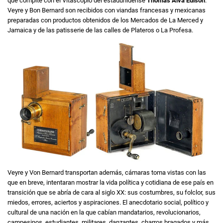
que compite con el Vitascopio del estadunidense
Thomas Alva Edison
.
Veyre y Bon Bernard son recibidos con viandas francesas y mexicanas
preparadas con productos obtenidos de los Mercados de La Merced y
Jamaica y de las patisserie de las calles de Plateros o La Profesa.
Veyre y Von Bernard transportan además, cámaras toma vistas con las
que en breve, intentaran mostrar la vida política y cotidiana de ese país en
transición que se abría de cara al siglo XX: sus costumbres, su folclor, sus
miedos, errores, aciertos y aspiraciones. El anecdotario social, político y
cultural de una nación en la que cabían mandatarios, revolucionarios,
campesinos, estudiantes, militares, danzantes, charros bragados y más.