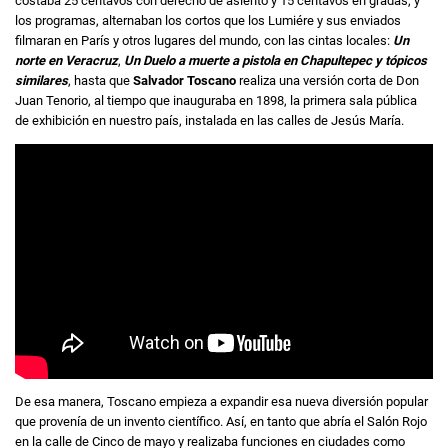
costaba 25 centavos con derecho de asiento y 15 centavos en gradas, y
los programas, alternaban los cortos que los Lumiére y sus enviados
filmaran en París y otros lugares del mundo, con las cintas locales:
Un
norte en Veracruz
,
Un Duelo a muerte a pistola en Chapultepec y tópicos
similares
, hasta que
Salvador Toscano
realiza una versión corta de Don
Juan Tenorio, al tiempo que inauguraba en 1898, la primera sala pública
de exhibición en nuestro país, instalada en las calles de Jesús María.
De esa manera, Toscano empieza a expandir esa nueva diversión popular
que provenía de un invento científico. Así, en tanto que abría el Salón Rojo
en la calle de Cinco de mayo y realizaba funciones en ciudades como