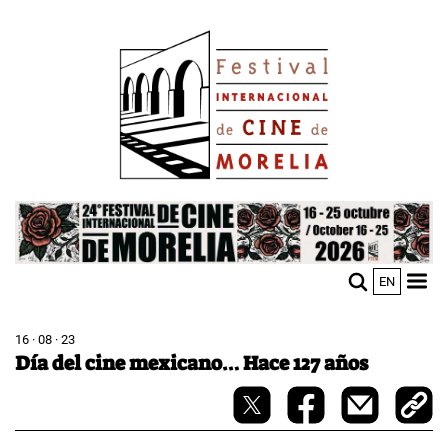
Pasar
Image
al
contenido
principal
Image
EN
M
Sho
n
mobi
men
16 · 08 · 23
Día del cine mexicano… Hace 127 años