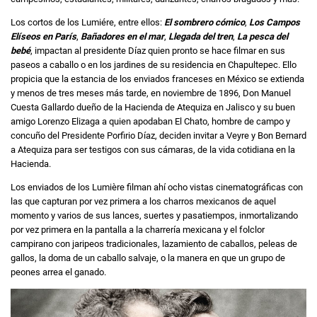
Los cortos de los Lumiére, entre ellos:
El sombrero cómico
,
Los Campos
Elíseos en París
,
Bañadores en el mar
,
Llegada del tren
,
La pesca del
bebé
, impactan al presidente Díaz quien pronto se hace filmar en sus
paseos a caballo o en los jardines de su residencia en Chapultepec. Ello
propicia que la estancia de los enviados franceses en México se extienda
y menos de tres meses más tarde, en noviembre de 1896, Don Manuel
Cuesta Gallardo dueño de la Hacienda de Atequiza en Jalisco y su buen
amigo Lorenzo Elizaga a quien apodaban El Chato, hombre de campo y
concuño del Presidente Porfirio Díaz, deciden invitar a Veyre y Bon Bernard
a Atequiza para ser testigos con sus cámaras, de la vida cotidiana en la
Hacienda.
Los enviados de los Lumière filman ahí ocho vistas cinematográficas con
las que capturan por vez primera a los charros mexicanos de aquel
momento y varios de sus lances, suertes y pasatiempos, inmortalizando
por vez primera en la pantalla a la charrería mexicana y el folclor
campirano con jaripeos tradicionales, lazamiento de caballos, peleas de
gallos, la doma de un caballo salvaje, o la manera en que un grupo de
peones arrea el ganado.