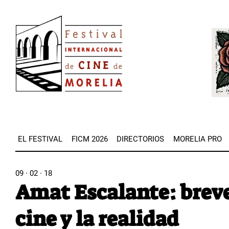
Pasar
Image
al
Imag
contenido
principal
EL FESTIVAL
FICM 2026
DIRECTORIOS
MORELIA PRO
09 · 02 · 18
Amat Escalante: breve
cine y la realidad