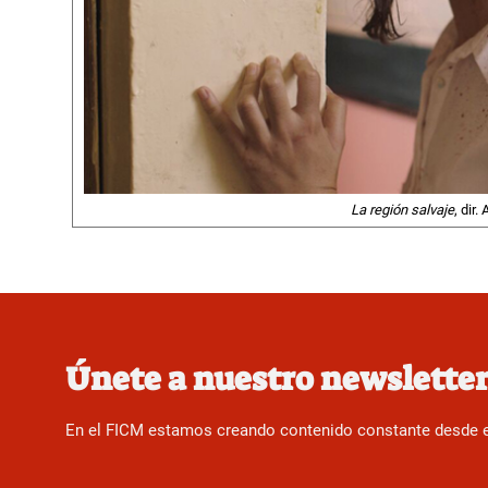
La región salvaje
, dir
Únete a nuestro newslette
En el FICM estamos creando contenido constante desde el f