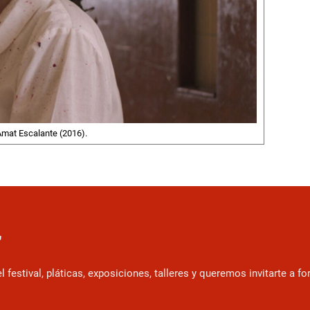
. Amat Escalante (2016).
r
estival, pláticas, exposiciones, talleres y queremos invitarte a f