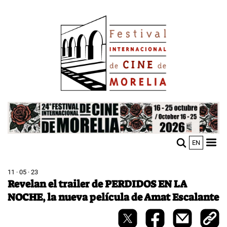
Pasar
Image
al
contenido
principal
Image
EN
M
Sho
n
mobi
men
11 · 05 · 23
Revelan el trailer de PERDIDOS EN LA
NOCHE, la nueva película de Amat Escalante