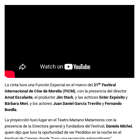
er
La cinta tuvo una Función Especial en el marco del
21
Festival
Internacional de Cine de Morelia (FICM)
, con la presencia del director
Amat Escalante
, el productor
Jim Stark
, y las actrices
Ester Expósito
y
Bárbara Mori
, y los actores
Juan Daniel García Treviño
y
Fernando
Bonilla
.
La proyección tuvo lugar en el Teatro Mariano Matamoros con la
presencia de la Directora general y fundadora del festival,
Daniela Michel
,
quien dijo que tuvo la oportunidad de ver Perdidos en la noche en el
Festival de Cannes donde “tuvo una recepción extraordinaria”.