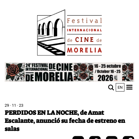
Pasar
Image
al
contenido
principal
Image
EN
M
Sho
n
mobi
men
29 · 11 · 23
PERDIDOS EN LA NOCHE, de Amat
Escalante, anunció su fecha de estreno en
salas