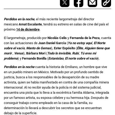
Perdidos en la noche
, el más reciente largometraje del director
mexicano
Amat Escalante
, tendrá su estreno en salas de cine del país el
próximo
14 de diciembre
.
El largometraje, producido por
Nicolás Celis
y
Fernanda de la Peza
, cuenta
con las actuaciones de
Juan Daniel García
(
Ya no estoy aquí
,
El Norte
sobre el vacío
,
Manto de Gemas
),
Ester Expósito
(
Élite
,
Alguien tiene que
morir
,
Venus
),
Bárbara Mori
(
Todo lo invisible
,
Rubí
,
Tú eres mi
problema
) y
Fernando Bonilla
(
Estanislao
,
El norte sobre el vacío
).
Perdidos en la noche
cuenta la historia de Emiliano, un hombre que vive
en un pueblo minero en México. Motivado por un profundo sentido de
justicia, busca a los responsables de la desaparición de su madre
activista, quien se había manifestado en contra de una compañía minera
internacional. Al no recibir ayuda de la policía ni del sistema judicial,
encuentra una pista que lo lleva a la excéntrica familia Aldama, integrada
por un famoso artista, su esposa célebre y su hermosa hija. Después de
conseguir trabajo como empleado en la casa de la familia, su
determinación lo llevará a descubrir los secretos que se encuentran
debajo de la superficie.