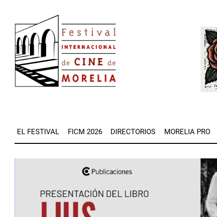
Pasar
Image
al
Imag
contenido
principal
EL FESTIVAL
FICM 2026
DIRECTORIOS
MORELIA PRO