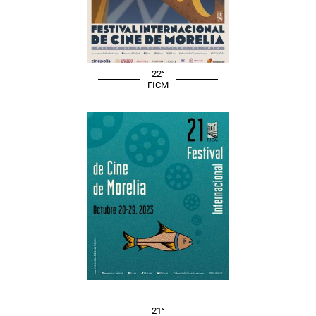
22°
FICM
21°