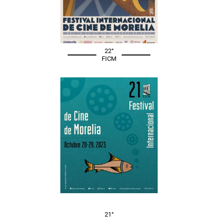
22°
FICM
21°