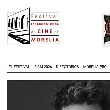
Pasar
Image
al
Imag
contenido
principal
EL FESTIVAL
FICM 2026
DIRECTORIOS
MORELIA PRO