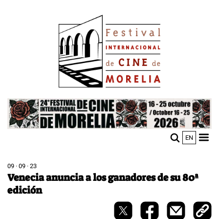
Pasar
Image
al
contenido
principal
Image
EN
M
Sho
n
mobi
men
09 · 09 · 23
Venecia anuncia a los ganadores de su 80ª
edición