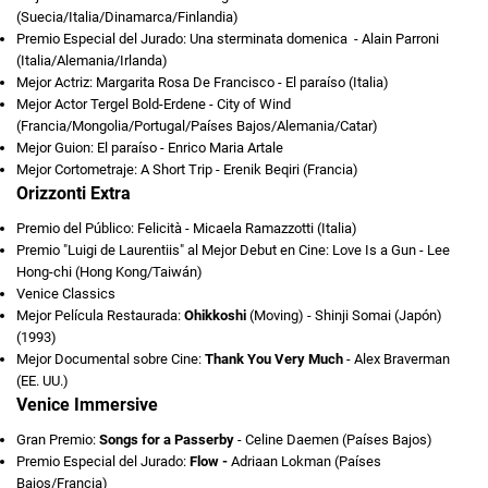
(Suecia/Italia/Dinamarca/Finlandia)
Premio Especial del Jurado: Una sterminata domenica - Alain Parroni
(Italia/Alemania/Irlanda)
Mejor Actriz: Margarita Rosa De Francisco - El paraíso (Italia)
Mejor Actor Tergel Bold-Erdene - City of Wind
(Francia/Mongolia/Portugal/Países Bajos/Alemania/Catar)
Mejor Guion: El paraíso - Enrico Maria Artale
Mejor Cortometraje: A Short Trip - Erenik Beqiri (Francia)
Orizzonti Extra
Premio del Público: Felicità - Micaela Ramazzotti (Italia)
Premio "Luigi de Laurentiis" al Mejor Debut en Cine: Love Is a Gun - Lee
Hong-chi (Hong Kong/Taiwán)
Venice Classics
Mejor Película Restaurada:
Ohikkoshi
(Moving) - Shinji Somai (Japón)
(1993)
Mejor Documental sobre Cine:
Thank You Very Much
- Alex Braverman
(EE. UU.)
Venice Immersive
Gran Premio:
Songs for a Passerby
- Celine Daemen (Países Bajos)
Premio Especial del Jurado:
Flow -
Adriaan Lokman (Países
Bajos/Francia)