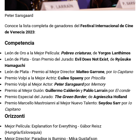
Peter Sarsgaard
Conoce la lista completa de ganadores del
Festival Internacional de Cine
de Venecia 2023
:
Competencia
León de Oro a la Mejor Película:
Pobres criaturas
, de
Yorgos Lanthimos
León de Plata - Gran Premio del Jurado:
Evil Does Not Exist
, de
Ryûsuke
Hamaguchi
León de Plata - Premio al Mejor Director:
Matteo Garrone
, por
Io Capitano
Premio Volpi a la Mejor Actriz:
Cailee Spaeny
por
Priscilla
Premio Volpi al Mejor Actor:
Peter Sarsgaard
por
Memory
Premio al Mejor Guión:
Guillermo Calderón
y
Pablo Larraín
por
El conde
Premio Especial del Jurado:
The Green Border
, de
Agnieszka Holland
Premio Marcello Mastroianni al Mejor Nuevo Talento:
Seydou Sarr
por
Io
Capitano
Orizzonti
Mejor Película: Explanation for Everything - Gábor Reisz
(Hungría/Eslovaquia)
Mejor Director: Paradise is Burning - Mika Gustafson