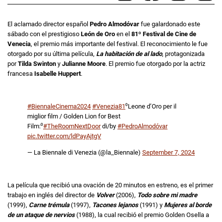
El aclamado director español
Pedro Almodóvar
fue galardonado este
sábado con el prestigioso
León de Oro
en el
81º Festival de Cine de
Venecia
, el premio más importante del festival. El reconocimiento le fue
otorgado por su última película,
La habitación de al lado
, protagonizada
por
Tilda Swinton
y
Julianne Moore
. El premio fue otorgado por la actriz
francesa
Isabelle Huppert
.
#BiennaleCinema2024
#Venezia81
⁰Leone d’Oro per il
miglior film / Golden Lion for Best
Film:⁰
#TheRoomNextDoor
di/by
#PedroAlmodóvar
pic.twitter.com/ldPayAjtgV
— La Biennale di Venezia (@la_Biennale)
September 7, 2024
La película que recibió una ovación de 20 minutos en estreno, es el primer
trabajo en inglés del director de
Volver
(2006),
Todo sobre mi madre
(1999),
Carne trémula
(1997),
Tacones lejanos
(1991) y
Mujeres al borde
de un ataque de nervios
(1988), la cual recibió el premio Golden Osella a