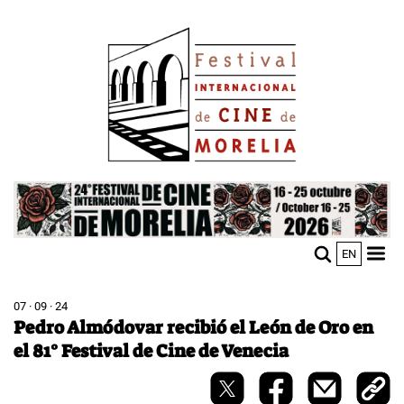
Pasar
Image
al
contenido
principal
Image
EN
M
Sho
n
mobi
men
07 · 09 · 24
Pedro Almódovar recibió el León de Oro en
el 81° Festival de Cine de Venecia