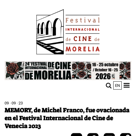
Pasar
Image
al
contenido
principal
Image
EN
M
Sho
n
mobi
men
09 · 09 · 23
MEMORY, de Michel Franco, fue ovacionada
en el Festival Internacional de Cine de
Venecia 2023