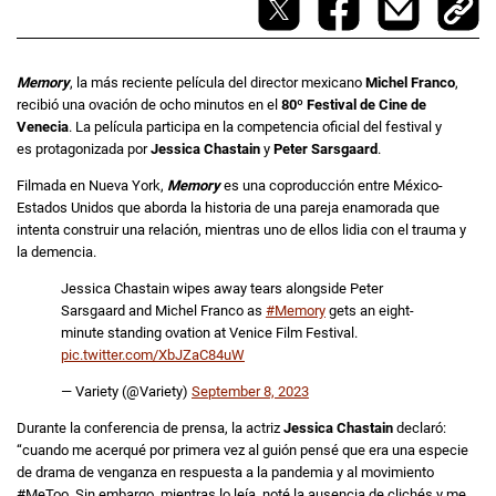
Memory
, la más reciente película del director mexicano
Michel Franco
,
recibió una ovación de ocho minutos en el
80º Festival de Cine de
Venecia
. La película participa en la competencia oficial del festival y
es protagonizada por
Jessica Chastain
y
Peter Sarsgaard
.
Filmada en Nueva York,
Memory
es una coproducción entre México-
Estados Unidos que aborda la historia de una pareja enamorada que
intenta construir una relación, mientras uno de ellos lidia con el trauma y
la demencia.
Jessica Chastain wipes away tears alongside Peter
Sarsgaard and Michel Franco as
#Memory
gets an eight-
minute standing ovation at Venice Film Festival.
pic.twitter.com/XbJZaC84uW
— Variety (@Variety)
September 8, 2023
Durante la conferencia de prensa, la actriz
Jessica Chastain
declaró:
“cuando me acerqué por primera vez al guión pensé que era una especie
de drama de venganza en respuesta a la pandemia y al movimiento
#MeToo. Sin embargo, mientras lo leía, noté la ausencia de clichés y me