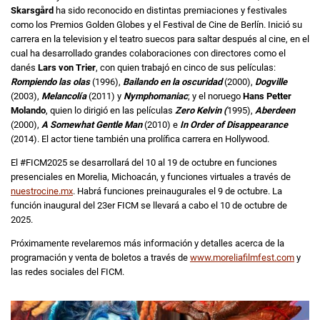
Skarsgård
ha sido reconocido en distintas premiaciones y festivales
como los Premios Golden Globes y el Festival de Cine de Berlín. Inició su
carrera en la television y el teatro suecos para saltar después al cine, en el
cual ha desarrollado grandes colaboraciones con directores como el
danés
Lars von Trier
, con quien trabajó en cinco de sus películas:
Rompiendo las olas
(1996),
Bailando en la oscuridad
(2000),
Dogville
(2003),
Melancolía
(2011) y
Nymphomaniac
; y el noruego
Hans Petter
Molando
, quien lo dirigió en las películas
Zero Kelvin (
1995),
Aberdeen
(2000),
A Somewhat Gentle Man
(2010) e
In Order of Disappearance
(2014). El actor tiene también una prolífica carrera en Hollywood.
El #FICM2025 se desarrollará del 10 al 19 de octubre en funciones
presenciales en Morelia, Michoacán, y funciones virtuales a través de
nuestrocine.mx
. Habrá funciones preinaugurales el 9 de octubre. La
función inaugural del 23er FICM se llevará a cabo el 10 de octubre de
2025.
Próximamente revelaremos más información y detalles acerca de la
programación y venta de boletos a través de
www.moreliafilmfest.com
y
las redes sociales del FICM.