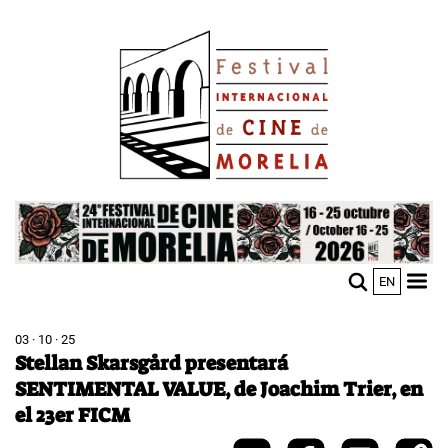
Pasar
Image
al
contenido
principal
Image
EN
M
Sho
n
mobi
men
03 · 10 · 25
Stellan Skarsgård presentará
SENTIMENTAL VALUE, de Joachim Trier, en
el 23er FICM