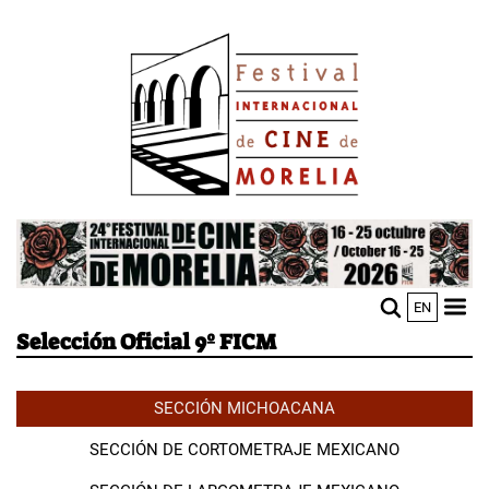
Pasar
Image
al
contenido
principal
Image
EN
M
Sho
Selección Oficial 9º FICM
n
mobi
men
SECCIÓN MICHOACANA
SECCIÓN DE CORTOMETRAJE MEXICANO