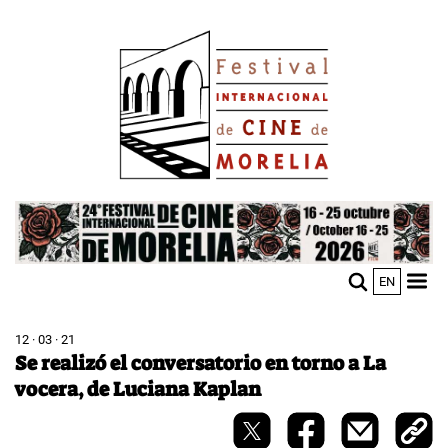
Pasar
Image
al
contenido
principal
Image
EN
M
Sho
n
mobi
men
12 · 03 · 21
Se realizó el conversatorio en torno a La
vocera, de Luciana Kaplan