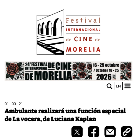
Pasar
Image
al
contenido
principal
Image
EN
M
Sho
n
mobi
men
01 · 03 · 21
Ambulante realizará una función especial
de La vocera, de Luciana Kaplan