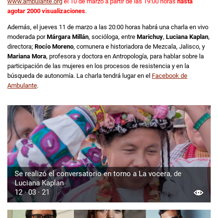
www.ambulante.org
el 10 de marzo a partir de las 19:00 horas
hasta
agotar 2000 visualizaciones
.
Además, el jueves 11 de marzo a las 20:00 horas habrá una charla en vivo
moderada por
Márgara Millán
, socióloga, entre
Marichuy
,
Luciana Kaplan
,
directora;
Rocío Moreno
, comunera e historiadora de Mezcala, Jalisco, y
Mariana Mora
, profesora y doctora en Antropología, para hablar sobre la
participación de las mujeres en los procesos de resistencia y en la
búsqueda de autonomía. La charla tendrá lugar en el
Facebook de
Ambulante
.
Se realizó el conversatorio en torno a La vocera, de
Luciana Kaplan
12 · 03 · 21