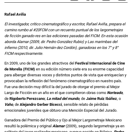
Rafael Aviña
El investigador, crítico cinematográfico y escritor, Rafael Aviña, prepara el
camino rumbo al #20FCM con un recuento puntual de los largometrajes
de ficción ganado-res en las ediciones pasadas del FICM. En esta ocasión
aborda Alamar (2009, dir. Pedro González Rubio) y Las marimbas del
infierno (2010, dir. Julio Hernán-dez Cordón), ganadoras en los 7° y 8°
FICM respectivamente.
En 2009, uno de los grandes atractivos del
Festival Internacional de Cine
de Morelia (FICM)
en su edición número siete era su enorme capacidad
para albergar diversas voces y distintos puntos de vista que enriquecían y
provocaban la reflexión del fenómeno cinematográfico en nuestro país.
Fue una decisión muy difícil la del jurado de otorgar el premio al Mejor
Largo de Ficción en un año en el que compitieron obras como
Norteado
,
de
Rigoberto Perezcano
;
La mitad del mundo
, de
Jaime Ruiz Ibáñez
, o
Vaho
, de
Alejandro Gerber Bicecci
, sensible relato de pérdidas
emocionales juveniles que obtuvo una Mención Especial del Jurado.
Ganadora del Premio del Público y Ojo al Mejor Largometraje Mexicano
resultó la polémica y original
Alamar
(2009), segundo largometraje ya en
solitario del joven realizador mexicano, aunque nacido en Bélgica,
Pedro