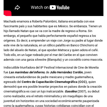
Machado enamora a Roberta Palombini, italiana encantada con ese
fascinante país y sus habitantes que es México. Se embaraza. Tienen un
hijo llamado Natan que se va con la madre de regreso a Roma. Sin
embargo, el pequeño que habla perfectamente español regresa a los
orígenes. Es decir, a emprender un viaje con Jorge su padre al lugar donde
este vive de la naturaleza, en un idílico palafito en Banco Chinchorro al
lado del abuelo de Natan, al que apodan Matraca y quien adora el café.
Todo ello, en un lugar rodeado por el mar del Caribe en el que conviven
además con una garza silvestre (Blanquita) y un cocodrilo como mascota.
Indiscutible triunfadora del 8º Festival Internacional de Cine de Morelia
fue
Las marimbas del infierno
, de
Julio Hernández Cordón
, joven
cineasta estadunidense de padre mexicano y madre guatemalteca,
egresado del
Centro de Capacitación Cinematográfica (CCC)
, quien
demostró que era posible levantar proyectos en países donde la creación
cinematográfica es casi un lujo inalcanzable.
Gasolina
(2007), su debut
como realizador, era el retrato minimalista y sin maquillajes de una
juventud sin horizontes en una sociedad económicamente pauperizada
como la guatemalteca, cuyas historias cotidianas coincidían con el