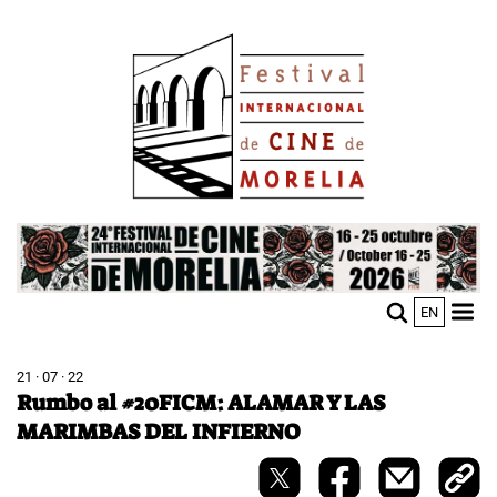
Pasar
Image
al
contenido
principal
Image
EN
M
Sho
n
mobi
men
21 · 07 · 22
Rumbo al #20FICM: ALAMAR Y LAS
MARIMBAS DEL INFIERNO