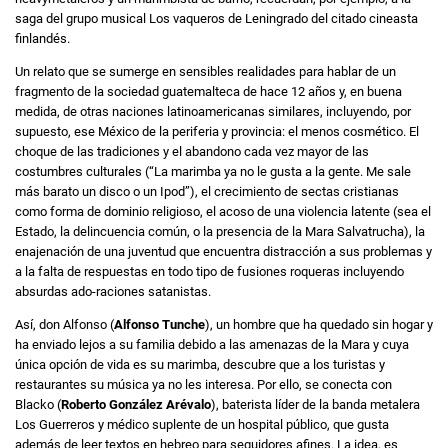
saga del grupo musical Los vaqueros de Leningrado del citado cineasta
finlandés.
Un relato que se sumerge en sensibles realidades para hablar de un
fragmento de la sociedad guatemalteca de hace 12 años y, en buena
medida, de otras naciones latinoamericanas similares, incluyendo, por
supuesto, ese México de la periferia y provincia: el menos cosmético. El
choque de las tradiciones y el abandono cada vez mayor de las
costumbres culturales (“La marimba ya no le gusta a la gente. Me sale
más barato un disco o un Ipod”), el crecimiento de sectas cristianas
como forma de dominio religioso, el acoso de una violencia latente (sea el
Estado, la delincuencia común, o la presencia de la Mara Salvatrucha), la
enajenación de una juventud que encuentra distracción a sus problemas y
a la falta de respuestas en todo tipo de fusiones roqueras incluyendo
absurdas ado-raciones satanistas.
Así, don Alfonso (
Alfonso Tunche
), un hombre que ha quedado sin hogar y
ha enviado lejos a su familia debido a las amenazas de la Mara y cuya
única opción de vida es su marimba, descubre que a los turistas y
restaurantes su música ya no les interesa. Por ello, se conecta con
Blacko (
Roberto González Arévalo
), baterista líder de la banda metalera
Los Guerreros y médico suplente de un hospital público, que gusta
además de leer textos en hebreo para seguidores afines. La idea, es