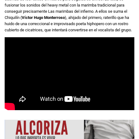
fusionar los sonidos del heavy metal con la marimba tradicional para
conseguir precisamente Las marimbas del infierno. A ellos se suma el
Chiquilín (
Víctor Hugo Monterroso
), ahijado del primero, raterillo que ha
huido de una correccional e improvisado poeta hiphopero con un rostro
cubierto de cicatrices, que intentará convertirse en el vocalista del grupo.