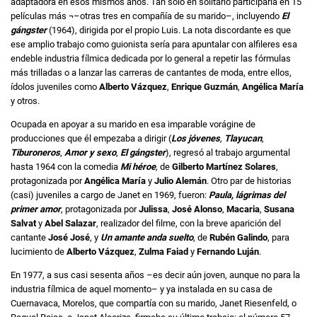
adaptadora en esos mismos años. Tan sólo en solitario participaría en 15
películas más ¬–otras tres en compañía de su marido–, incluyendo
El
gángster
(1964), dirigida por el propio Luis. La nota discordante es que
ese amplio trabajo como guionista sería para apuntalar con alfileres esa
endeble industria fílmica dedicada por lo general a repetir las fórmulas
más trilladas o a lanzar las carreras de cantantes de moda, entre ellos,
ídolos juveniles como
Alberto Vázquez
,
Enrique Guzmán
,
Angélica María
y otros.
Ocupada en apoyar a su marido en esa imparable vorágine de
producciones que él empezaba a dirigir (
Los jóvenes
,
Tlayucan
,
Tiburoneros
,
Amor y sexo
,
El gángster
), regresó al trabajo argumental
hasta 1964 con la comedia
Mi héroe
, de
Gilberto Martínez Solares
,
protagonizada por
Angélica María
y
Julio Alemán
. Otro par de historias
(casi) juveniles a cargo de Janet en 1969, fueron:
Paula, lágrimas del
primer amor
, protagonizada por
Julissa
,
José Alonso
,
Macaria
,
Susana
Salvat
y
Abel Salazar
, realizador del filme, con la breve aparición del
cantante
José José
, y
Un amante anda suelto
, de
Rubén Galindo
, para
lucimiento de
Alberto Vázquez
,
Zulma Faiad
y
Fernando Luján
.
En 1977, a sus casi sesenta años –es decir aún joven, aunque no para la
industria fílmica de aquel momento– y ya instalada en su casa de
Cuernavaca, Morelos, que compartía con su marido, Janet Riesenfeld, o