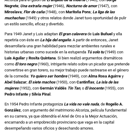
Negrete
;
Una extraña mujer
(1946),
Nocturno de amor
(1947), con
Miroslava
;
Flor de caña
(1948), con
Maritoña Pons
;
La liga de las
muchachas
(1949) y otros relatos donde Janet tuvo oportunidad de pulir
un estilo sencillo, eficaz y divertido.
Para 1949 Janet y Luis adaptan
El gran calavera
de
Luis Buñuel
y ella
repetiría con éste en
La hija del engaño
. A partir de entonces, Janet
desarrollaría una gran habilidad para mezclar ambientes rurales e
historias urbanas como sucede en la estupenda
Tú solo tu
(1949) con
Luis Aguilar
y
Rosita Quintana
. Si bien realizó argumentos dramáticos
como
El toro negro
(1960), intrigante relato sobre un picador que pretende
convertirse en gran torero, su mejor trabajo puede rastrearse en el género
de la comedia:
Yo quiero ser hombre
(1949), con
Alma Rosa Aguirre
y
Abel Salazar
;
El siete machos
(1950), con
Cantinflas
;
La isla de las
mujeres
(1952), con
Germán Valdés
Tin Tan
, o
El inocente
(1955), con
Pedro Infante
y
Silvia Pinal
.
En 1954 Pedro Infante protagoniza
La vida no vale nada
, de
Rogelio A.
González
, con argumento del matrimonio Alcoriza, película fundamental
en su carrera, ya que obtendría el Ariel de Oro a la Mejor Actuación,
encarnando a un empobrecido provinciano que vaga en la capital
desempeñando varios oficios y desechando amores.