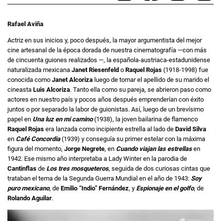
Rafael Aviña
Actriz en sus inicios y, poco después, la mayor argumentista del mejor
cine artesanal de la época dorada de nuestra cinematografía —con más
de cincuenta guiones realizados —, la española-austriaca-estadunidense
naturalizada mexicana
Janet Riesenfeld
o
Raquel Rojas
(1918-1998) fue
conocida como
Janet Alcoriza
luego de tomar el apellido de su marido el
cineasta
Luis Alcoriza
. Tanto ella como su pareja, se abrieron paso como
actores en nuestro país y pocos años después emprenderían con éxito
juntos o por separado la labor de guionistas. Así, luego de un brevísimo
papel en
Una luz en mi camino
(1938), la joven bailarina de flamenco
Raquel Rojas
era lanzada como incipiente estrella al lado de
David Silva
en
Café Concordia
(1939) y conseguía su primer estelar con la máxima
figura del momento,
Jorge Negrete
, en
Cuando viajan las estrellas
en
1942. Ese mismo año interpretaba a Lady Winter en la parodia de
Cantinflas
de
Los tres mosqueteros
, seguida de dos curiosas cintas que
trataban el tema de la Segunda Guerra Mundial en el año de 1943:
Soy
puro mexicano
, de
Emilio “Indio” Fernández
, y
Espionaje en el golfo
, de
Rolando Aguilar
.