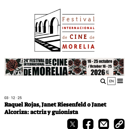
Pasar
Image
al
contenido
principal
Image
EN
M
Sho
n
mobi
men
03 · 12 · 25
Raquel Rojas, Janet Riesenfeld o Janet
Alcoriza: actriz y guionista