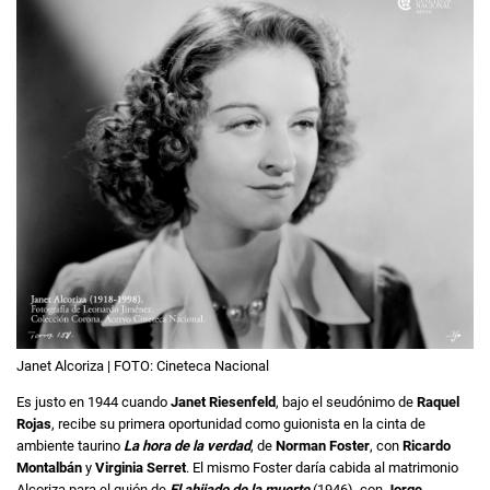
Janet Alcoriza | FOTO: Cineteca Nacional
Es justo en 1944 cuando
Janet Riesenfeld
, bajo el seudónimo de
Raquel
Rojas
, recibe su primera oportunidad como guionista en la cinta de
ambiente taurino
La hora de la verdad
, de
Norman Foster
, con
Ricardo
Montalbán
y
Virginia Serret
. El mismo Foster daría cabida al matrimonio
Alcoriza para el guión de
El ahijado de la muerte
(1946), con
Jorge