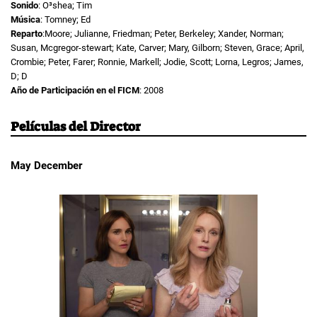
Sonido
: O³shea; Tim
Música
: Tomney; Ed
Reparto
:Moore; Julianne, Friedman; Peter, Berkeley; Xander, Norman;
Susan, Mcgregor-stewart; Kate, Carver; Mary, Gilborn; Steven, Grace; April,
Crombie; Peter, Farer; Ronnie, Markell; Jodie, Scott; Lorna, Legros; James,
D; D
Año de Participación en el FICM
: 2008
Películas del Director
May December