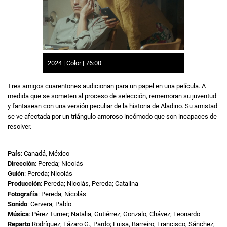
2024 | Color | 76:00
Tres amigos cuarentones audicionan para un papel en una película. A
medida que se someten al proceso de selección, rememoran su juventud
y fantasean con una versión peculiar de la historia de Aladino. Su amistad
se ve afectada por un triángulo amoroso incómodo que son incapaces de
resolver.
País
: Canadá, México
Dirección
: Pereda; Nicolás
Guión
: Pereda; Nicolás
Producción
: Pereda; Nicolás, Pereda; Catalina
Fotografía
: Pereda; Nicolás
Sonido
: Cervera; Pablo
Música
: Pérez Turner; Natalia, Gutiérrez; Gonzalo, Chávez; Leonardo
Reparto
:Rodríguez; Lázaro G., Pardo; Luisa, Barreiro; Francisco, Sánchez;