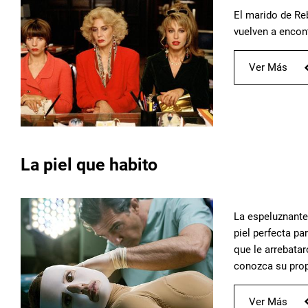
El marido de Re
vuelven a encont
Ver Más
La piel que habito
La espeluznante 
piel perfecta pa
que le arrebatar
conozca su prop
Ver Más