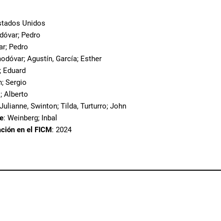
stados Unidos
dóvar; Pedro
ar; Pedro
modóvar; Agustín, García; Esther
; Eduard
; Sergio
s; Alberto
Julianne, Swinton; Tilda, Turturro; John
te
: Weinberg; Inbal
ación en el FICM
: 2024