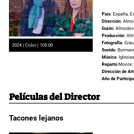
País
: España, E
Dirección
: Almo
Guión
: Almodóv
Producción
: Al
Fotografía
: Grau
2024 | Color | 105:00
Sonido
: Burmann
Música
: Iglesia
Reparto
:Moore; 
Dirección de Ar
Año de Particip
Películas del Director
Tacones lejanos