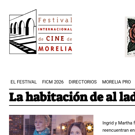
Pasar
Image
al
Imag
contenido
principal
EL FESTIVAL
FICM 2026
DIRECTORIOS
MORELIA PRO
La habitación de al la
Ingrid y Martha 
reencuentran en