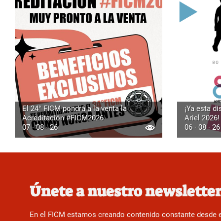
El 24° FICM pondrá a la venta la
¡Ya esta di
Acreditación #FICM2026
Ariel 2026!
07 · 08 · 26
06 · 08 · 26
Únete a nuestro newslette
En el FICM estamos creando contenido constante desde el f