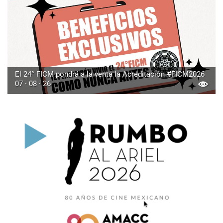
El 24° FICM pondrá a la venta la Acreditación #FICM2026
07 · 08 · 26