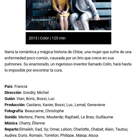
2013 | Color | 125 min
Narra la romántica y mágica historia de Chloe, una mujer que sufre de una
enfermedad poco común, causada por un lirio que crece en sus
pulmones. Su enamorado, un ingenioso inventor llamado Colin, hará hasta
lo imposible por encontrar la cura.
País
: Francia
Dirección
: Gondry; Michel
Guión
: Vian; Boris, Bossi; Luc
Producción
: Castano; Xavier, Bossi; Luc, Lemal; Genevieve
Fotografía
: Beaucarne; Christophe
Sonido
: Mertens; Pierre, Mouterde; Raphaël, Le Bras; Guillaume
Música
: Charry; Étienne
Reparto
:Elmaleh; Gad, Sy; Omar, Lebon; Charlotte, Chabat; Alain, Tautou;
Audrey, Duris; Romain, Torreton; Philippe, Maïga; Aïssa