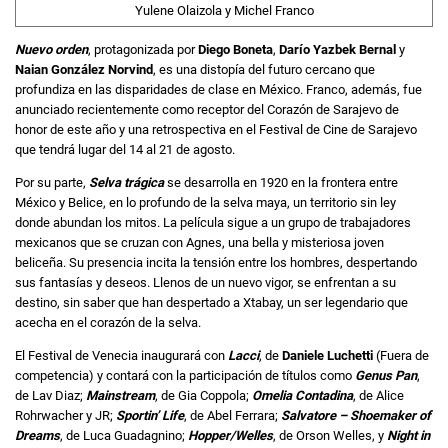
Yulene Olaizola y Michel Franco
Nuevo orden
, protagonizada por
Diego Boneta
,
Darío Yazbek Bernal
y
Naian González Norvind
, es una distopía del futuro cercano que
profundiza en las disparidades de clase en México. Franco, además, fue
anunciado recientemente como receptor del Corazón de Sarajevo de
honor de este año y una retrospectiva en el Festival de Cine de Sarajevo
que tendrá lugar del 14 al 21 de agosto.
Por su parte,
Selva trágica
se desarrolla en 1920 en la frontera entre
México y Belice, en lo profundo de la selva maya, un territorio sin ley
donde abundan los mitos. La película sigue a un grupo de trabajadores
mexicanos que se cruzan con Agnes, una bella y misteriosa joven
beliceña. Su presencia incita la tensión entre los hombres, despertando
sus fantasías y deseos. Llenos de un nuevo vigor, se enfrentan a su
destino, sin saber que han despertado a Xtabay, un ser legendario que
acecha en el corazón de la selva.
El Festival de Venecia inaugurará con
Lacci
, de
Daniele Luchetti
(Fuera de
competencia) y contará con la participación de títulos como
Genus Pan
,
de Lav Diaz;
Mainstream
, de Gia Coppola;
Omelia Contadina
, de Alice
Rohrwacher y JR;
Sportin’ Life
, de Abel Ferrara;
Salvatore – Shoemaker of
Dreams
, de Luca Guadagnino;
Hopper/Welles
, de Orson Welles, y
Night in