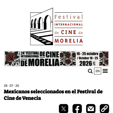
Pasar
Image
al
contenido
principal
Image
EN
M
Sho
n
mobi
men
28 · 07 · 20
Mexicanos seleccionados en el Festival de
Cine de Venecia