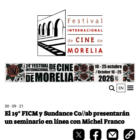
Pasar
Image
al
contenido
principal
Image
EN
M
Sho
n
mobi
men
30 · 09 · 21
El 19° FICM y Sundance Co//ab presentarán
un seminario en línea con Michel Franco