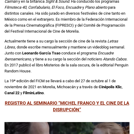
Caimán
y en la británica
Sight & Sound
. Ha conducido los programas
Filmoteca 40
,
Confabulario
,
El Foco
,
Encuadre
y
Plano abierto
para
distintos canales. Ha sido jurado en diversos festivales de cine tanto en
México como en el extranjero. Es miembro de la Federación Internacional
de la Prensa Cinematográfica (FIPRESCI) y del Comité de Programación
del Festival Internacional de Cine de Morelia.
Actualmente tiene a su cargo la sección de cine de la revista
Letras
Libres
, donde escribe mensualmente y mantiene un videoblog semanal.
Junto con
Leonardo García Tsao
conduce el programa
Encuadre
iberoamericano
, y tiene a su cargo la sección del noticiero
Atando Cabos
.
En 2017 publicó el libro Misterios de la sala oscura, de la editorial Penguin
Random House.
La 19ª edición del FICM se llevará a cabo del 27 de octubre al 1 de
noviembre de 2021 en Morelia, Michoacán y a través de
Cinépolis Klic
,
Canal 22
y
FilminLatino
.
REGISTRO AL SEMINARIO “MICHEL FRANCO Y EL CINE DE LA
DISRUPCIÓN”