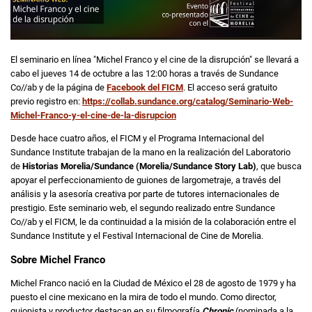
El seminario en línea "Michel Franco y el cine de la disrupción" se llevará a
cabo el jueves 14 de octubre a las 12:00 horas a través de Sundance
Co//ab y de la página de
Facebook del FICM
. El acceso será gratuito
previo registro en:
https://collab.sundance.org/catalog/Seminario-Web-
Michel-Franco-y-el-cine-de-la-disrupcion
Desde hace cuatro años, el FICM y el Programa Internacional del
Sundance Institute trabajan de la mano en la realización del Laboratorio
de
Historias Morelia/Sundance (Morelia/Sundance Story Lab)
, que busca
apoyar el perfeccionamiento de guiones de largometraje, a través del
análisis y la asesoría creativa por parte de tutores internacionales de
prestigio. Este seminario web, el segundo realizado entre Sundance
Co//ab y el FICM, le da continuidad a la misión de la colaboración entre el
Sundance Institute y el Festival Internacional de Cine de Morelia.
Sobre Michel Franco
Michel Franco nació en la Ciudad de México el 28 de agosto de 1979 y ha
puesto el cine mexicano en la mira de todo el mundo. Como director,
guionista y productor destacan en su filmografía
Chronic
(nominada a la