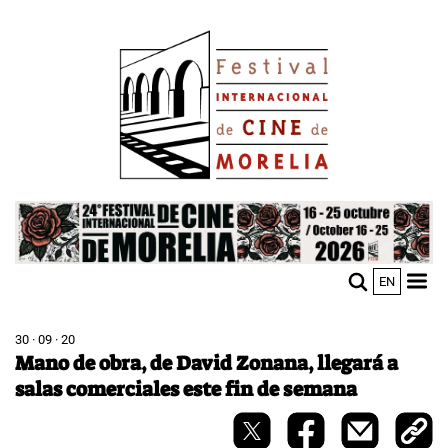
Pasar
Image
al
contenido
principal
Image
EN
M
Sho
n
mobi
men
30 · 09 · 20
Mano de obra, de David Zonana, llegará a
salas comerciales este fin de semana