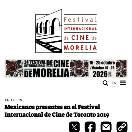
Pasar
Image
al
contenido
principal
Image
EN
M
Sho
n
mobi
men
14 · 08 · 19
Mexicanos presentes en el Festival
Internacional de Cine de Toronto 2019