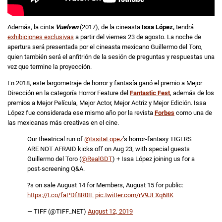
Además, la cinta
Vuelven
(2017), de la cineasta
Issa López,
tendrá
exhibiciones exclusivas
a partir del viernes 23 de agosto. La noche de
apertura será presentada por el cineasta mexicano Guillermo del Toro,
quien también será el anfitrión de la sesión de preguntas y respuestas una
vez que termine la proyección.
En 2018, este largometraje de horror y fantasía ganó el premio a Mejor
Dirección en la categoría Horror Feature del
Fantastic Fest
, además de los
premios a Mejor Película, Mejor Actor, Mejor Actriz y Mejor Edición. Issa
López fue considerada ese mismo año por la revista
Forbes
como una de
las mexicanas más creativas en el cine.
Our theatrical run of
@IssitaLopez
’s horror-fantasy TIGERS
ARE NOT AFRAID kicks off on Aug 23, with special guests
Guillermo del Toro (
@RealGDT
) + Issa López joining us for a
post-screening Q&A.
?s on sale August 14 for Members, August 15 for public:
https://t.co/faPDf8R0IL
pic.twitter.com/rV9JFXq68K
— TIFF (@TIFF_NET)
August 12, 2019